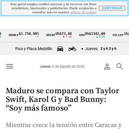
Este portal emplea cookies internas y de terceros con fines
estadísticos, funcionales y publicitarios. Puede aceptarlas o
CONTINUAR
consultar más en nuestra
politica de cookies
$1.750.905
US$73,48
US$3342,60
1621,34
SMMLV
BRENT
ORO
COLCAP
Cintillo
—
▼ 1.12
▲ 8.20
▲
de
Pico y Placa Medellín
Jueves
3 y 6
3 y 6
indicadores
económicos
menu
person
search
Jueves
, 6 de Agosto de 2026
Colombia
Maduro se compara con Taylor
Swift, Karol G y Bad Bunny:
“Soy más famoso”
Mientras crece la tensión entre Caracas y