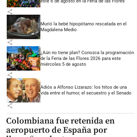
este 6 de agosto en la Feria de las Flores
share
Murió la bebé hipopótamo rescatada en el
Magdalena Medio
share
¿Aún no tiene plan? Conozca la programación
de la Feria de las Flores 2026 para este
miércoles 5 de agosto
share
Adiós a Alfonso Lizarazo: los hitos de una
vida entre el humor, el secuestro y el Senado
share
Colombiana fue retenida en
aeropuerto de España por