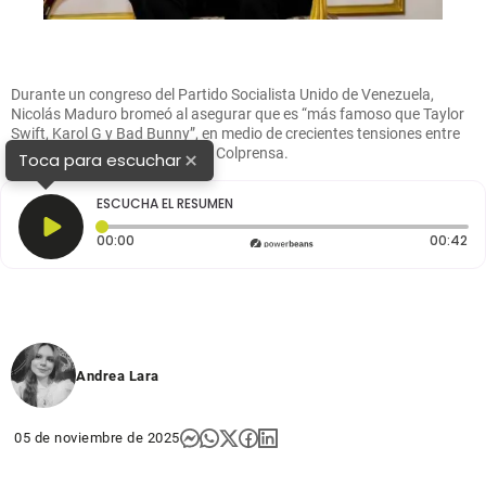
Durante un congreso del Partido Socialista Unido de Venezuela,
Nicolás Maduro bromeó al asegurar que es “más famoso que Taylor
Swift, Karol G y Bad Bunny”, en medio de crecientes tensiones entre
Caracas y Washington. FOTO: Colprensa.
×
Toca para escuchar
ESCUCHA EL RESUMEN
Tiempo transcurrido: 0 segundos
Du
00:00
00:42
Andrea Lara
05 de noviembre de 2025