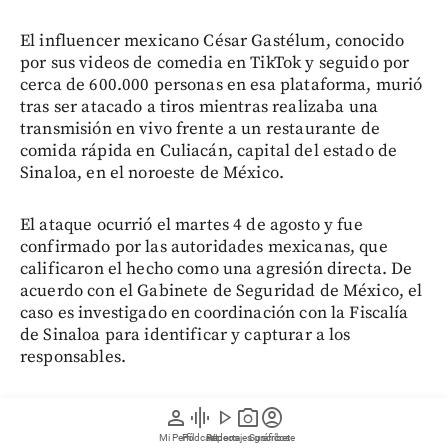
El influencer mexicano César Gastélum, conocido
por sus videos de comedia en TikTok y seguido por
cerca de 600.000 personas en esa plataforma, murió
tras ser atacado a tiros mientras realizaba una
transmisión en vivo frente a un restaurante de
comida rápida en Culiacán, capital del estado de
Sinaloa, en el noroeste de México.
El ataque ocurrió el martes 4 de agosto y fue
confirmado por las autoridades mexicanas, que
calificaron el hecho como una agresión directa. De
acuerdo con el Gabinete de Seguridad de México, el
caso es investigado en coordinación con la Fiscalía
de Sinaloa para identificar y capturar a los
responsables.
person
graphic_eq
play_arrow
photo_camera
account_circle
Mi Perfil
Pódcast
Reportajes gráficos
Videos
Suscríbete