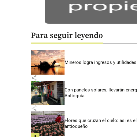
Para seguir leyendo
Mineros logra ingresos y utilidade
share
Con paneles solares, llevarán energí
Antioquia
share
Flores que cruzan el cielo: así es
antioqueño