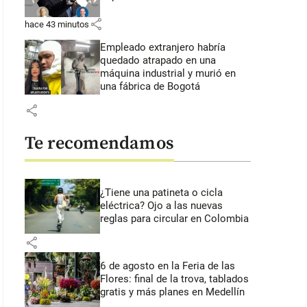
share
hace 43 minutos
Empleado extranjero habría
quedado atrapado en una
máquina industrial y murió en
una fábrica de Bogotá
share
Te recomendamos
¿Tiene una patineta o cicla
eléctrica? Ojo a las nuevas
reglas para circular en Colombia
share
6 de agosto en la Feria de las
Flores: final de la trova, tablados
gratis y más planes en Medellín