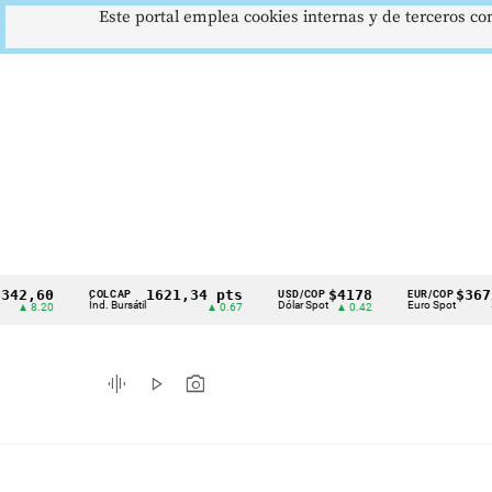
Este portal emplea cookies internas y de terceros con
60
1621,34 pts
$4178
$3672
COLCAP
USD/COP
EUR/COP
Cintillo
Índ. Bursátil
Dólar Spot
Euro Spot
.20
▲ 0.67
▲ 0.42
—
de
indicadores
graphic_eq
play_arrow
photo_camera
económicos
Colombia