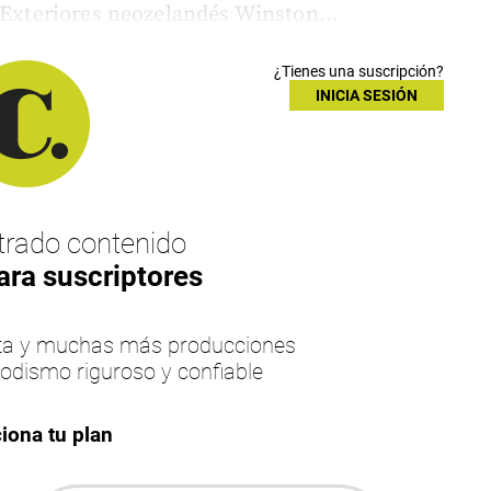
 Exteriores neozelandés Winston...
¿Tienes una suscripción?
INICIA SESIÓN
rado contenido
ara suscriptores
esta y muchas más producciones
iodismo riguroso y confiable
iona tu plan