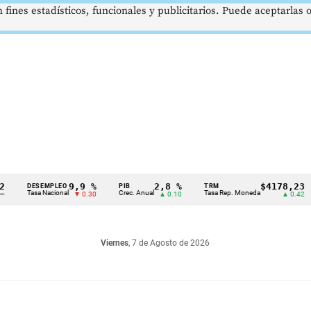
 fines estadísticos, funcionales y publicitarios. Puede aceptarlas
9,9 %
2,8 %
$4178,23
DESEMPLEO
PIB
TRM
IP
Tasa Nacional
Crec. Anual
Tasa Rep. Moneda
Inf
▼ 0.30
▲ 0.10
▲ 0.42
Viernes
, 7 de Agosto de 2026