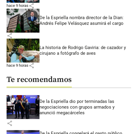
share
hace 9 horas
De la Espriella nombra director de la Dian:
Andrés Felipe Velásquez asumirá el cargo
share
La historia de Rodrigo Gaviria: de cazador y
cirujano a fotógrafo de aves
share
hace 9 horas
Te recomendamos
De la Espriella dio por terminadas las
negociaciones con grupos armados y
anunció megacárceles
share
De la Espriella congelará el gasto público,