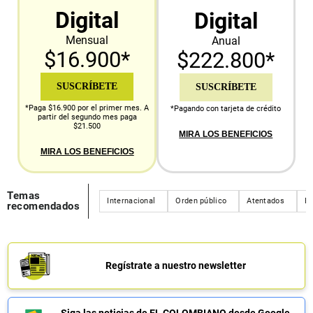
Digital
Digital
Mensual
Anual
$16.900*
$222.800*
SUSCRÍBETE
SUSCRÍBETE
*Paga $16.900 por el primer mes. A
*Pagando con tarjeta de crédito
partir del segundo mes paga
$21.500
MIRA LOS BENEFICIOS
MIRA LOS BENEFICIOS
Temas
Internacional
Orden público
Atentados
Es
recomendados
Regístrate a nuestro newsletter
Siga las noticias de EL COLOMBIANO desde Google