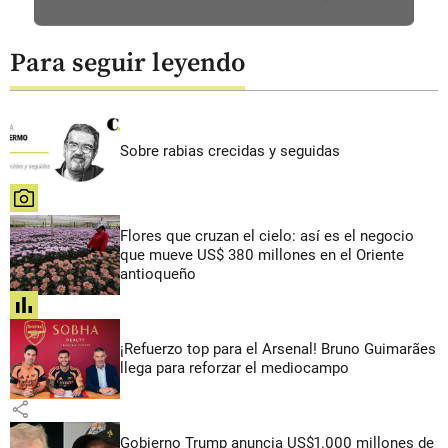
Para seguir leyendo
Sobre rabias crecidas y seguidas
share
Flores que cruzan el cielo: así es el negocio
que mueve US$ 380 millones en el Oriente
antioqueño
share
¡Refuerzo top para el Arsenal! Bruno Guimarães
llega para reforzar el mediocampo
share
Gobierno Trump anuncia US$1.000 millones de