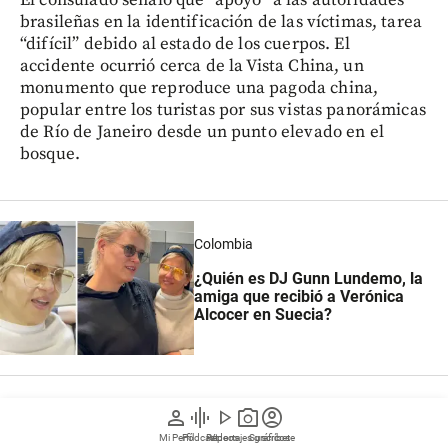
brasileñas en la identificación de las víctimas, tarea
“difícil” debido al estado de los cuerpos. El
accidente ocurrió cerca de la Vista China, un
monumento que reproduce una pagoda china,
popular entre los turistas por sus vistas panorámicas
de Río de Janeiro desde un punto elevado en el
bosque.
Colombia
¿Quién es DJ Gunn Lundemo, la
amiga que recibió a Verónica
Alcocer en Suecia?
person
graphic_eq
play_arrow
photo_camera
account_circle
En junio, una colisión aérea entre dos helicópteros
Mi Perfil
Pódcast
Reportajes gráficos
Videos
Suscríbete
en Río de Janeiro causó la muerte de seis personas,