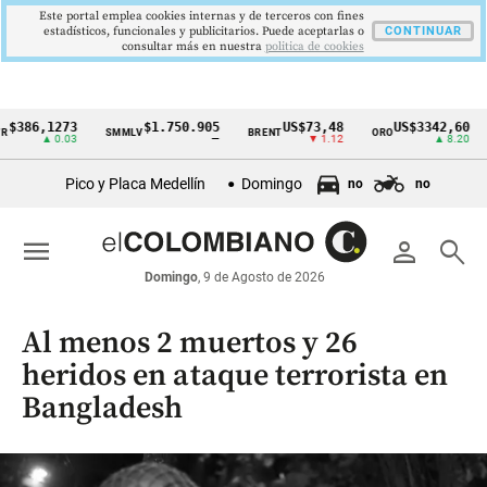
Este portal emplea cookies internas y de terceros con fines
estadísticos, funcionales y publicitarios. Puede aceptarlas o
CONTINUAR
consultar más en nuestra
politica de cookies
6,1273
$1.750.905
US$73,48
US$3342,60
SMMLV
BRENT
ORO
COL
Cintillo
▲ 0.03
—
▼ 1.12
▲ 8.20
de
Pico y Placa Medellín
Domingo
no
no
indicadores
económicos
menu
person
search
Colombia
Domingo
, 9 de Agosto de 2026
Al menos 2 muertos y 26
heridos en ataque terrorista en
Bangladesh