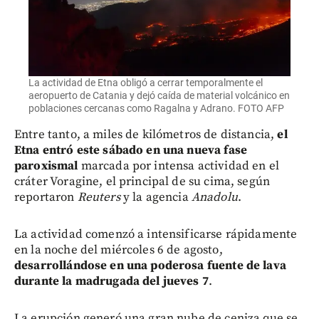
La actividad de Etna obligó a cerrar temporalmente el
aeropuerto de Catania y dejó caída de material volcánico en
poblaciones cercanas como Ragalna y Adrano. FOTO AFP
Entre tanto, a miles de kilómetros de distancia,
el
Etna entró este sábado en una nueva fase
paroxismal
marcada por intensa actividad en el
cráter Voragine, el principal de su cima, según
reportaron
Reuters
y la agencia
Anadolu
.
La actividad comenzó a intensificarse rápidamente
en la noche del miércoles 6 de agosto,
desarrollándose en una poderosa fuente de lava
durante la madrugada del jueves 7
.
La erupción generó una gran nube de ceniza que se