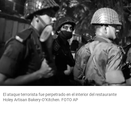
El ataque terrorista fue perpetrado en el interior del restaurante
Holey Artisan Bakery-O’Kitchen. FOTO AP