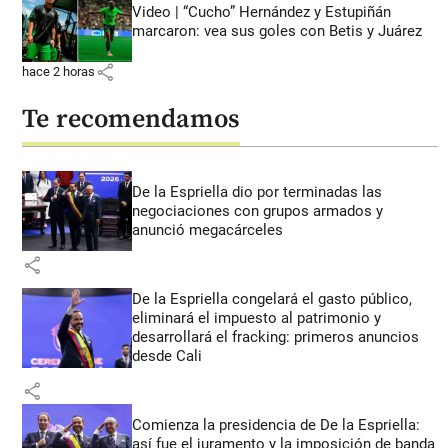
Video | “Cucho” Hernández y Estupiñán
marcaron: vea sus goles con Betis y Juárez
share
hace 2 horas
Te recomendamos
De la Espriella dio por terminadas las
negociaciones con grupos armados y
anunció megacárceles
share
De la Espriella congelará el gasto público,
eliminará el impuesto al patrimonio y
desarrollará el fracking: primeros anuncios
desde Cali
share
Comienza la presidencia de De la Espriella:
así fue el juramento y la imposición de banda