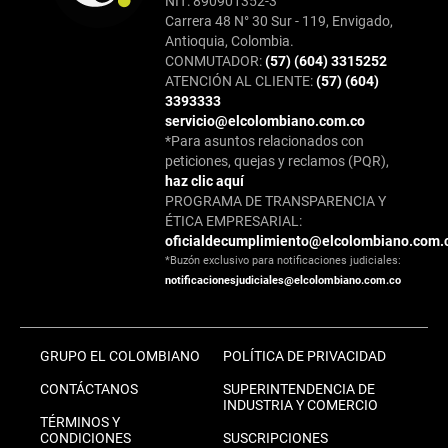
NIT: 890901352-3
Carrera 48 N° 30 Sur - 119, Envigado,
Antioquia, Colombia.
CONMUTADOR:
(57) (604) 3315252
ATENCIÓN AL CLIENTE:
(57) (604)
3393333
servicio@elcolombiano.com.co
*Para asuntos relacionados con
peticiones, quejas y reclamos (PQR),
haz clic aquí
PROGRAMA DE TRANSPARENCIA Y
ÉTICA EMPRESARIAL:
oficialdecumplimiento@elcolombiano.com.
*Buzón exclusivo para notificaciones judiciales:
notificacionesjudiciales@elcolombiano.com.co
GRUPO EL COLOMBIANO
POLÍTICA DE PRIVACIDAD
CONTÁCTANOS
SUPERINTENDENCIA DE
INDUSTRIA Y COMERCIO
TÉRMINOS Y
CONDICIONES
SUSCRIPCIONES