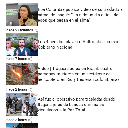
Epa Colombia publica video de su traslado a
cárcel de Ibagué: “Ha sido un día difícil, de
esos que pesan en el alma”
share
hace 27 minutos
Los 4 pedidos clave de Antioquia al nuevo
Gobierno Nacional
share
hace 7 horas
Video | Tragedia aérea en Brasil: cuatro
personas murieron en un accidente de
helicóptero en Río y tres eran colombianas
share
hace 2 horas
Así fue el operativo para trasladar desde
Itagüí a jefes de bandas criminales
vinculados a la Paz Total
share
hace 3 horas