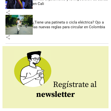
en Cali
share
¿Tiene una patineta o cicla eléctrica? Ojo a
las nuevas reglas para circular en Colombia
share
Regístrate al
newsletter