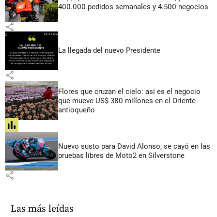
400.000 pedidos semanales y 4.500 negocios
share
La llegada del nuevo Presidente
share
Flores que cruzan el cielo: así es el negocio
que mueve US$ 380 millones en el Oriente
antioqueño
share
Nuevo susto para David Alonso, se cayó en las
pruebas libres de Moto2 en Silverstone
share
Las más leídas