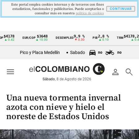
Este portal emplea cookies internas y de terceros con fines
estadísticos, funcionales y publicitarios. Puede aceptarlas o
CONTINUAR
consultar más en nuestra
politica de cookies
$4178
$3648
9,9 %
2,8 %
$4178,23
EUR/COP
DESEMPLEO
PIB
TRM
Cintillo
▲ 0.42
▲ 10.00
▼ 0.30
▲ 0.10
▲ 0.42
de
Pico y Placa Medellín
Sabado
no
no
indicadores
económicos
menu
person
search
Colombia
Sábado
, 8 de Agosto de 2026
Una nueva tormenta invernal
azota con nieve y hielo el
noreste de Estados Unidos