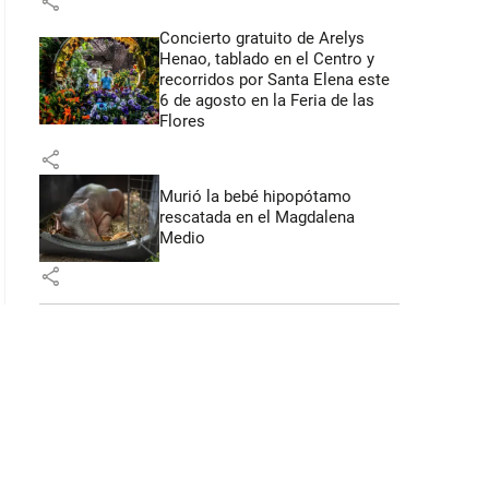
share
Concierto gratuito de Arelys
Henao, tablado en el Centro y
recorridos por Santa Elena este
 42 segundos
6 de agosto en la Feria de las
Flores
share
Murió la bebé hipopótamo
rescatada en el Magdalena
Medio
share