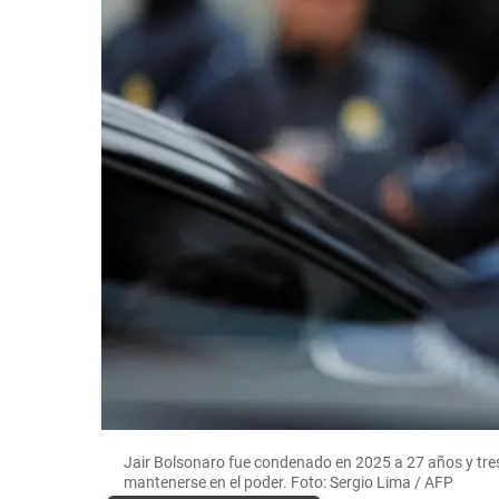
Jair Bolsonaro fue condenado en 2025 a 27 años y tres
mantenerse en el poder. Foto: Sergio Lima / AFP