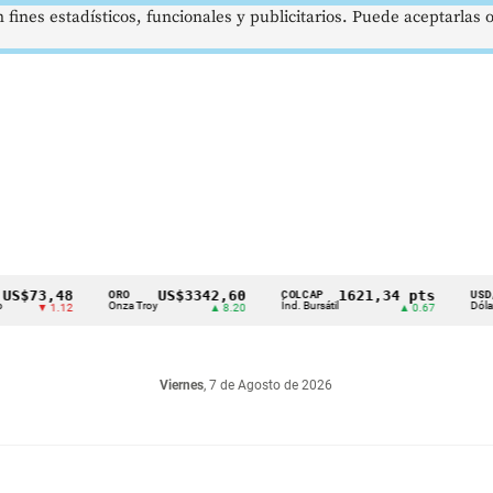
 fines estadísticos, funcionales y publicitarios. Puede aceptarlas
48
US$3342,60
1621,34 pts
$41
ORO
COLCAP
USD/COP
Onza Troy
Índ. Bursátil
Dólar Spot
.12
▲ 8.20
▲ 0.67
▲ 0
Viernes
, 7 de Agosto de 2026