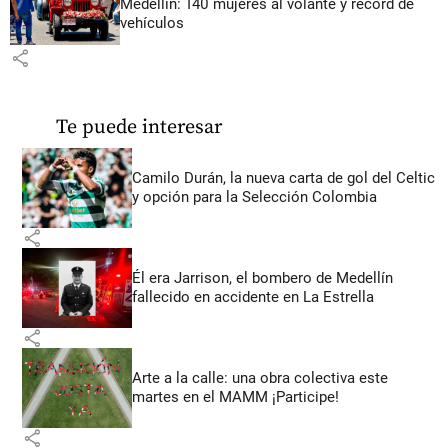
Medellín: 140 mujeres al volante y récord de
vehículos
share
Te puede interesar
Camilo Durán, la nueva carta de gol del Celtic
y opción para la Selección Colombia
share
Él era Jarrison, el bombero de Medellín
fallecido en accidente en La Estrella
share
Arte a la calle: una obra colectiva este
martes en el MAMM ¡Participe!
share