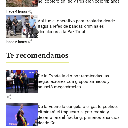
helicóptero en Río y tres eran colombianas
share
hace 4 horas
Así fue el operativo para trasladar desde
Itagüí a jefes de bandas criminales
vinculados a la Paz Total
share
hace 5 horas
Te recomendamos
De la Espriella dio por terminadas las
negociaciones con grupos armados y
anunció megacárceles
share
De la Espriella congelará el gasto público,
eliminará el impuesto al patrimonio y
desarrollará el fracking: primeros anuncios
desde Cali