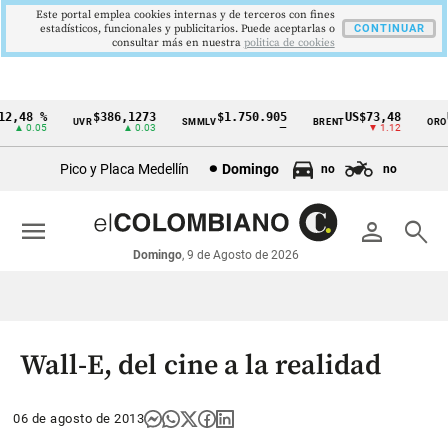
Este portal emplea cookies internas y de terceros con fines
estadísticos, funcionales y publicitarios. Puede aceptarlas o
CONTINUAR
consultar más en nuestra
politica de cookies
2,48 %
$386,1273
$1.750.905
US$73,48
U
UVR
SMMLV
BRENT
ORO
Cintillo
▲ 0.05
▲ 0.03
—
▼ 1.12
de
Pico y Placa Medellín
Domingo
no
no
indicadores
económicos
menu
person
search
Colombia
Domingo
, 9 de Agosto de 2026
Wall-E, del cine a la realidad
06 de agosto de 2013