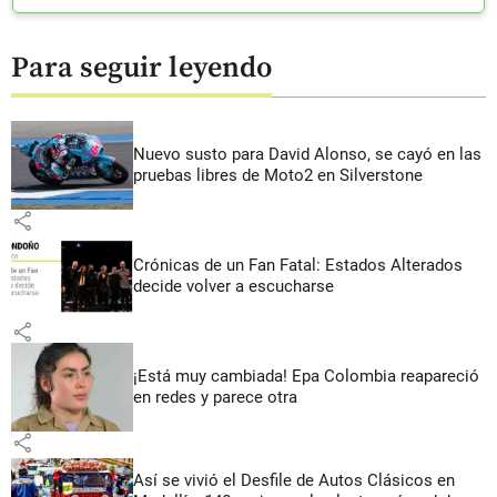
Para seguir leyendo
Nuevo susto para David Alonso, se cayó en las
pruebas libres de Moto2 en Silverstone
share
Crónicas de un Fan Fatal: Estados Alterados
decide volver a escucharse
share
¡Está muy cambiada! Epa Colombia reapareció
en redes y parece otra
share
Así se vivió el Desfile de Autos Clásicos en