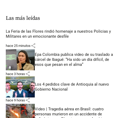
Las más leídas
La Feria de las Flores rindió homenaje a nuestros Policias y
Militares en un emocionante desfile
share
hace 25 minutos
Epa Colombia publica video de su traslado a
cárcel de Ibagué: “Ha sido un día difícil, de
esos que pesan en el alma”
share
hace 3 horas
Los 4 pedidos clave de Antioquia al nuevo
Gobierno Nacional
share
hace 9 horas
Video | Tragedia aérea en Brasil: cuatro
personas murieron en un accidente de