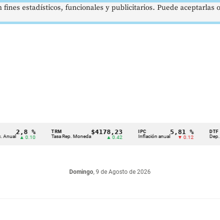
 fines estadísticos, funcionales y publicitarios. Puede aceptarlas
2,8 %
$4178,23
5,81 %
TRM
IPC
DTF
l
Tasa Rep. Moneda
Inflación anual
Dep. Términ
▲ 0.10
▲ 0.42
▼ 0.12
Domingo
, 9 de Agosto de 2026