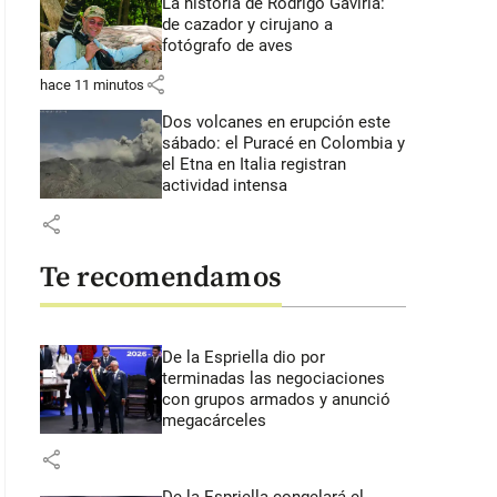
La historia de Rodrigo Gaviria:
de cazador y cirujano a
fotógrafo de aves
share
hace 11 minutos
Dos volcanes en erupción este
sábado: el Puracé en Colombia y
el Etna en Italia registran
actividad intensa
share
Te recomendamos
De la Espriella dio por
terminadas las negociaciones
con grupos armados y anunció
megacárceles
share