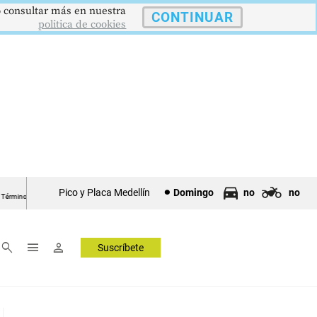
 o consultar más en nuestra
CONTINUAR
politica de cookies
12,48 %
$386,1273
$1.750.905
UVR
SMMLV
Pico y Placa Medellín
Domingo
no
no
o Fijo
Unidad Valor Real
Salario Mínimo
▲ 0.05
▲ 0.03
—
search
menu
person
Suscríbete