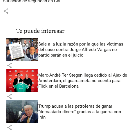
Situación de seguridad en Cali
share
Te puede interesar
Sale a la luz la razón por la que las víctimas
del caso contra Jorge Alfredo Vargas no
participarán en el juicio
share
Marc-André Ter Stegen llega cedido al Ajax de
Ámsterdam; el guardameta no cuenta para
Flick en el Barcelona
share
Trump acusa a las petroleras de ganar
“demasiado dinero” gracias a la guerra con
Irán
share