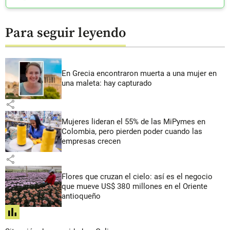
Para seguir leyendo
En Grecia encontraron muerta a una mujer en
una maleta: hay capturado
share
Mujeres lideran el 55% de las MiPymes en
Colombia, pero pierden poder cuando las
empresas crecen
share
Flores que cruzan el cielo: así es el negocio
que mueve US$ 380 millones en el Oriente
antioqueño
share