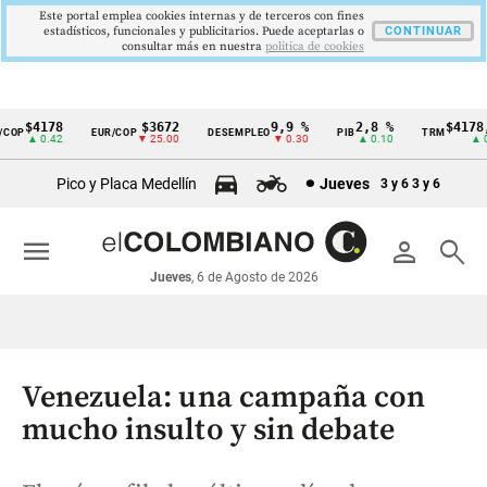
Este portal emplea cookies internas y de terceros con fines
estadísticos, funcionales y publicitarios. Puede aceptarlas o
CONTINUAR
consultar más en nuestra
politica de cookies
$4178
$3672
9,9 %
2,8 %
$4178,23
P
EUR/COP
DESEMPLEO
PIB
TRM
Cintillo
▲ 0.42
▼ 25.00
▼ 0.30
▲ 0.10
▲ 0.42
de
Pico y Placa Medellín
Jueves
3 y 6
3 y 6
indicadores
económicos
menu
person
search
Colombia
Jueves
, 6 de Agosto de 2026
Venezuela: una campaña con
mucho insulto y sin debate