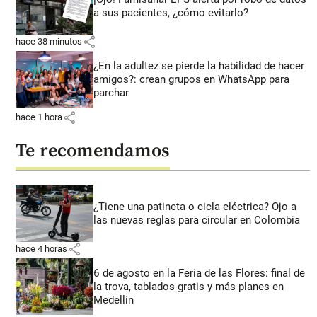
a sus pacientes, ¿cómo evitarlo?
share
hace 38 minutos
¿En la adultez se pierde la habilidad de hacer
amigos?: crean grupos en WhatsApp para
parchar
share
hace 1 hora
Te recomendamos
¿Tiene una patineta o cicla eléctrica? Ojo a
las nuevas reglas para circular en Colombia
share
hace 4 horas
6 de agosto en la Feria de las Flores: final de
la trova, tablados gratis y más planes en
Medellín