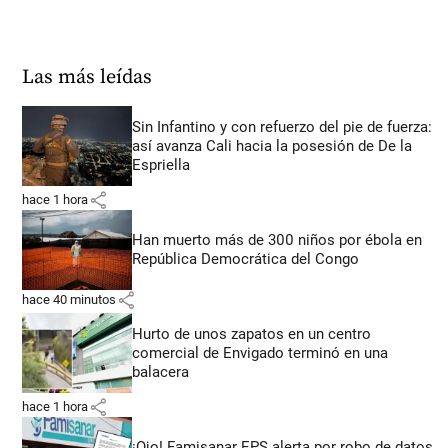
Las más leídas
Sin Infantino y con refuerzo del pie de fuerza:
así avanza Cali hacia la posesión de De la
Espriella
share
hace 1 hora
Han muerto más de 300 niños por ébola en
República Democrática del Congo
share
hace 40 minutos
Hurto de unos zapatos en un centro
comercial de Envigado terminó en una
balacera
share
hace 1 hora
¡Ojo! Famisanar EPS alerta por robo de datos