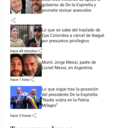
gobierno de De la Espriella y
promete revisar aranceles
share
Lo que se sabe del traslado de
Epa Colombia a cárcel de Ibagué
por presuntos privilegios
share
hace 49 minutos
Murió Jorge Messi, padre de
Lionel Messi, en Argentina
share
hace 1 hora
Lo que sigue tras la posesión
del presidente De la Espriella:
“Nadie sobra en la Patria
Milagro”
share
hace 3 horas