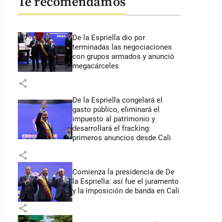
Te recomendamos
De la Espriella dio por
terminadas las negociaciones
con grupos armados y anunció
megacárceles
share
De la Espriella congelará el
gasto público, eliminará el
impuesto al patrimonio y
desarrollará el fracking:
primeros anuncios desde Cali
share
Comienza la presidencia de De
la Espriella: así fue el juramento
y la imposición de banda en Cali
share