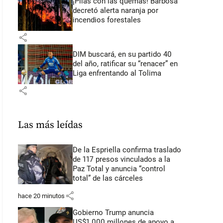
¡Pilas con las quemas! Barbosa
decretó alerta naranja por
incendios forestales
share
DIM buscará, en su partido 40
del año, ratificar su “renacer” en
Liga enfrentando al Tolima
share
Las más leídas
De la Espriella confirma traslado
de 117 presos vinculados a la
Paz Total y anuncia “control
total” de las cárceles
share
hace 20 minutos
Gobierno Trump anuncia
US$1.000 millones de apoyo a