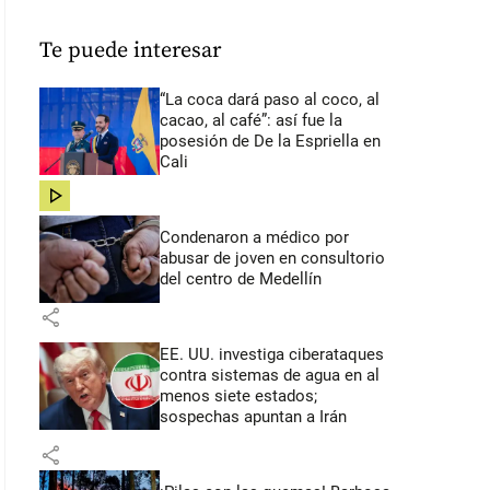
Te puede interesar
“La coca dará paso al coco, al
cacao, al café”: así fue la
posesión de De la Espriella en
Cali
share
Condenaron a médico por
abusar de joven en consultorio
del centro de Medellín
share
EE. UU. investiga ciberataques
contra sistemas de agua en al
menos siete estados;
sospechas apuntan a Irán
share