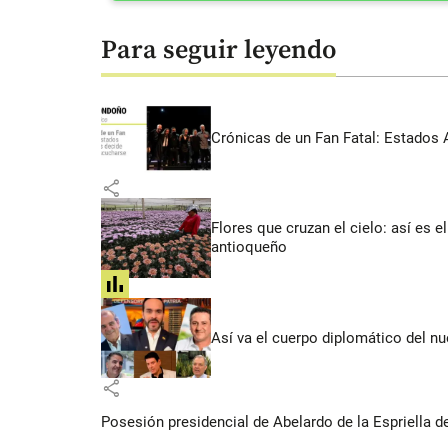
Para seguir leyendo
Crónicas de un Fan Fatal: Estados 
share
Flores que cruzan el cielo: así es
antioqueño
share
Así va el cuerpo diplomático del nu
share
Posesión presidencial de Abelardo de la Espriella d