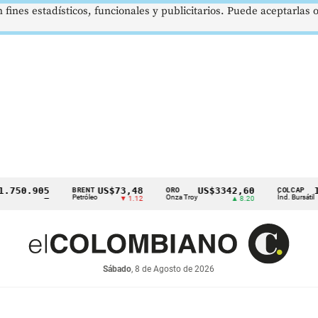
 fines estadísticos, funcionales y publicitarios. Puede aceptarlas
0.905
US$73,48
US$3342,60
1621,
BRENT
ORO
COLCAP
Petróleo
Onza Troy
Índ. Bursátil
—
▼ 1.12
▲ 8.20
Sábado
, 8 de Agosto de 2026