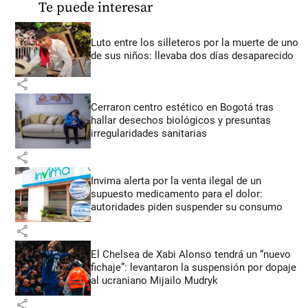
Te puede interesar
Luto entre los silleteros por la muerte de uno
de sus niños: llevaba dos días desaparecido
share
Cerraron centro estético en Bogotá tras
hallar desechos biológicos y presuntas
irregularidades sanitarias
share
Invima alerta por la venta ilegal de un
supuesto medicamento para el dolor:
autoridades piden suspender su consumo
share
El Chelsea de Xabi Alonso tendrá un “nuevo
fichaje”: levantaron la suspensión por dopaje
al ucraniano Mijailo Mudryk
share