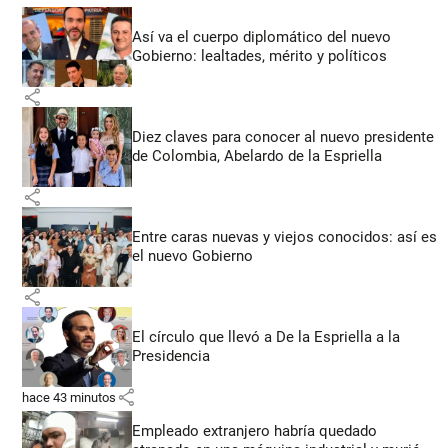
Así va el cuerpo diplomático del nuevo
Gobierno: lealtades, mérito y políticos
share
Diez claves para conocer al nuevo presidente
de Colombia, Abelardo de la Espriella
share
Entre caras nuevas y viejos conocidos: así es
el nuevo Gobierno
share
El círculo que llevó a De la Espriella a la
Presidencia
share
hace 43 minutos
Empleado extranjero habría quedado