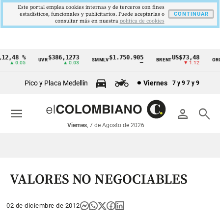
Este portal emplea cookies internas y de terceros con fines
estadísticos, funcionales y publicitarios. Puede aceptarlas o
CONTINUAR
consultar más en nuestra
politica de cookies
2,48 %
$386,1273
$1.750.905
US$73,48
U
UVR
SMMLV
BRENT
ORO
Cintillo
▲ 0.05
▲ 0.03
—
▼ 1.12
de
Pico y Placa Medellín
Viernes
7 y 9
7 y 9
indicadores
económicos
menu
person
search
Colombia
Viernes
, 7 de Agosto de 2026
VALORES NO NEGOCIABLES
02 de diciembre de 2012