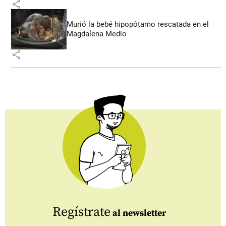
share
Murió la bebé hipopótamo rescatada en el
Magdalena Medio
share
Regístrate
al newsletter