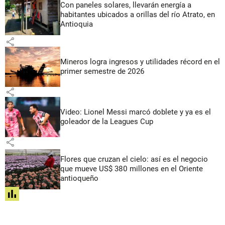
Con paneles solares, llevarán energía a
habitantes ubicados a orillas del río Atrato, en
Antioquia
share
Mineros logra ingresos y utilidades récord en el
primer semestre de 2026
share
Video: Lionel Messi marcó doblete y ya es el
goleador de la Leagues Cup
share
Flores que cruzan el cielo: así es el negocio
que mueve US$ 380 millones en el Oriente
antioqueño
share