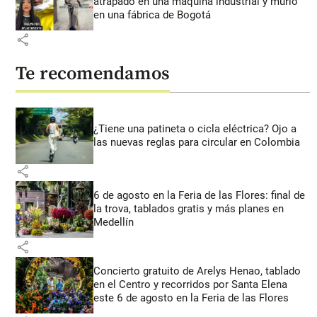
atrapado en una máquina industrial y murió
en una fábrica de Bogotá
share
Te recomendamos
¿Tiene una patineta o cicla eléctrica? Ojo a
las nuevas reglas para circular en Colombia
share
6 de agosto en la Feria de las Flores: final de
la trova, tablados gratis y más planes en
Medellín
share
Concierto gratuito de Arelys Henao, tablado
en el Centro y recorridos por Santa Elena
este 6 de agosto en la Feria de las Flores