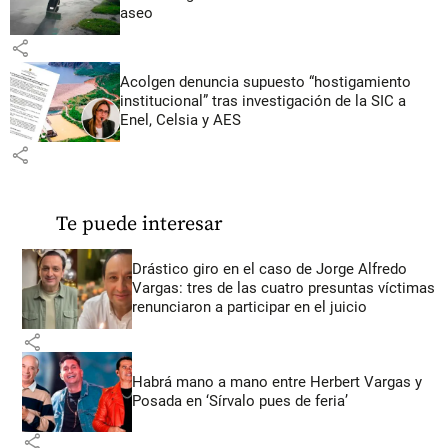
aseo
share
Acolgen denuncia supuesto “hostigamiento
institucional” tras investigación de la SIC a
Enel, Celsia y AES
share
Te puede interesar
Drástico giro en el caso de Jorge Alfredo
Vargas: tres de las cuatro presuntas víctimas
renunciaron a participar en el juicio
share
Habrá mano a mano entre Herbert Vargas y
Posada en ‘Sírvalo pues de feria’
share