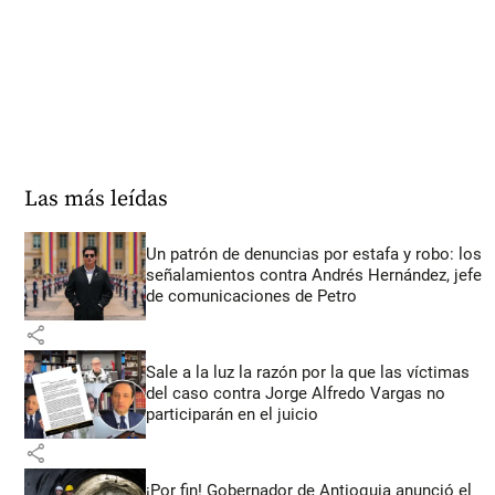
Las más leídas
Un patrón de denuncias por estafa y robo: los
señalamientos contra Andrés Hernández, jefe
de comunicaciones de Petro
share
Sale a la luz la razón por la que las víctimas
del caso contra Jorge Alfredo Vargas no
participarán en el juicio
share
¡Por fin! Gobernador de Antioquia anunció el