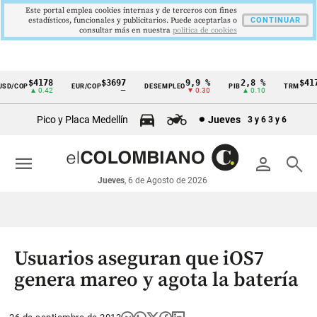
Este portal emplea cookies internas y de terceros con fines
estadísticos, funcionales y publicitarios. Puede aceptarlas o
CONTINUAR
consultar más en nuestra
politica de cookies
$4178
$3697
9,9 %
2,8 %
$4178
D/COP
EUR/COP
DESEMPLEO
PIB
TRM
Cintillo
▲ 0.42
—
▼ 0.30
▲ 0.10
▲ 
de
Pico y Placa Medellín
Jueves
3 y 6
3 y 6
indicadores
económicos
menu
person
search
Colombia
Jueves
, 6 de Agosto de 2026
Usuarios aseguran que iOS7
genera mareo y agota la batería