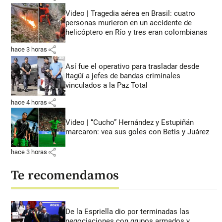
Video | Tragedia aérea en Brasil: cuatro
personas murieron en un accidente de
helicóptero en Río y tres eran colombianas
share
hace 3 horas
Así fue el operativo para trasladar desde
Itagüí a jefes de bandas criminales
vinculados a la Paz Total
share
hace 4 horas
Video | “Cucho” Hernández y Estupiñán
marcaron: vea sus goles con Betis y Juárez
share
hace 3 horas
Te recomendamos
De la Espriella dio por terminadas las
negociaciones con grupos armados y