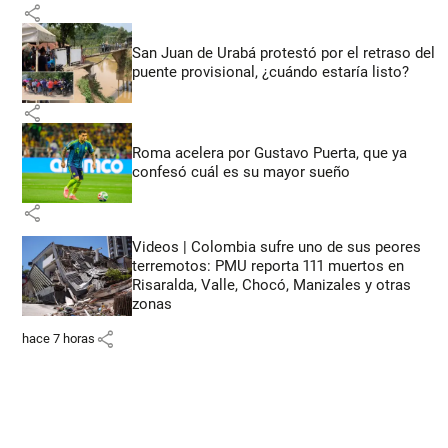
share
San Juan de Urabá protestó por el retraso del
puente provisional, ¿cuándo estaría listo?
share
Roma acelera por Gustavo Puerta, que ya
confesó cuál es su mayor sueño
share
Videos | Colombia sufre uno de sus peores
terremotos: PMU reporta 111 muertos en
Risaralda, Valle, Chocó, Manizales y otras
zonas
share
hace 7 horas