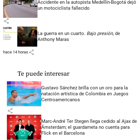
Accidente en la autopista Medellín-Bogotá dejó
un motociclista fallecido
share
La guerra en un cuarto.
Bajo presión
, de
Anthony Maras
share
hace 14 horas
Te puede interesar
Gustavo Sánchez brilla con un oro para la
natación artística de Colombia en Juegos
Centroamericanos
share
Marc-André Ter Stegen llega cedido al Ajax de
Ámsterdam; el guardameta no cuenta para
Flick en el Barcelona