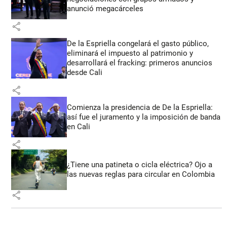
anunció megacárceles
share
De la Espriella congelará el gasto público,
eliminará el impuesto al patrimonio y
desarrollará el fracking: primeros anuncios
desde Cali
share
Comienza la presidencia de De la Espriella:
así fue el juramento y la imposición de banda
en Cali
share
¿Tiene una patineta o cicla eléctrica? Ojo a
las nuevas reglas para circular en Colombia
share