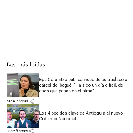
Las más leídas
Epa Colombia publica video de su traslado a
cárcel de Ibagué: “Ha sido un día difícil, de
esos que pesan en el alma”
share
hace 2 horas
Los 4 pedidos clave de Antioquia al nuevo
Gobierno Nacional
share
hace 8 horas