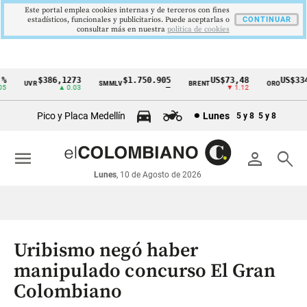
Este portal emplea cookies internas y de terceros con fines
estadísticos, funcionales y publicitarios. Puede aceptarlas o
CONTINUAR
consultar más en nuestra
politica de cookies
$386,1273
$1.750.905
US$73,48
US$3342
UVR
SMMLV
BRENT
ORO
Cintillo
▲ 0.03
—
▼ 1.12
▲ 
de
Pico y Placa Medellín
Lunes
5 y 8
5 y 8
indicadores
económicos
menu
person
search
Colombia
Lunes
, 10 de Agosto de 2026
Uribismo negó haber
manipulado concurso El Gran
Colombiano