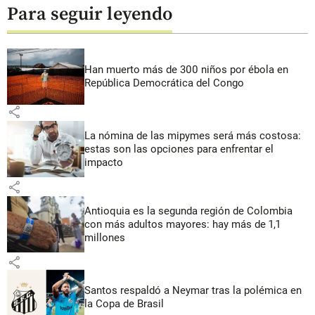
Para seguir leyendo
Han muerto más de 300 niños por ébola en
República Democrática del Congo
share
La nómina de las mipymes será más costosa:
estas son las opciones para enfrentar el
impacto
share
Antioquia es la segunda región de Colombia
con más adultos mayores: hay más de 1,1
millones
share
Santos respaldó a Neymar tras la polémica en
la Copa de Brasil