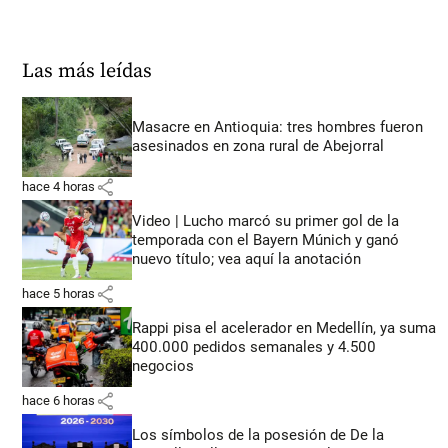
Las más leídas
Masacre en Antioquia: tres hombres fueron
asesinados en zona rural de Abejorral
share
hace 4 horas
Video | Lucho marcó su primer gol de la
temporada con el Bayern Múnich y ganó
nuevo título; vea aquí la anotación
share
hace 5 horas
Rappi pisa el acelerador en Medellín, ya suma
400.000 pedidos semanales y 4.500
negocios
share
hace 6 horas
Los símbolos de la posesión de De la