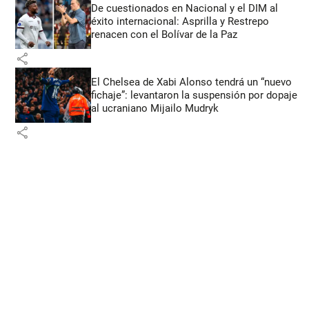
De cuestionados en Nacional y el DIM al
éxito internacional: Asprilla y Restrepo
renacen con el Bolívar de la Paz
share
El Chelsea de Xabi Alonso tendrá un “nuevo
fichaje”: levantaron la suspensión por dopaje
al ucraniano Mijailo Mudryk
share