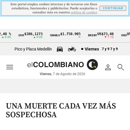
Este portal emplea cookies internas y de terceros con fines
estadísticos, funcionales y publicitarios. Puede aceptarlas o
CONTINUAR
consultar más en nuestra
politica de cookies
48 %
$386,1273
$1.750.905
US$73,48
US$
UVR
SMMLV
BRENT
ORO
Cintillo
0.05
▲ 0.03
—
▼ 1.12
de
Pico y Placa Medellín
Viernes
7 y 9
7 y 9
indicadores
económicos
menu
person
search
Colombia
Viernes
, 7 de Agosto de 2026
UNA MUERTE CADA VEZ MÁS
SOSPECHOSA