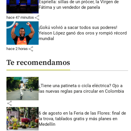
Espriella: sillas de un prócer, la Virgen de
Fátima y un vendedor de panela
share
hace 47 minutos
¡Gokú volvió a sacar todos sus poderes!
Yeison López ganó dos oros y rompió récord
mundial
share
hace 2 horas
Te recomendamos
¿Tiene una patineta o cicla eléctrica? Ojo a
las nuevas reglas para circular en Colombia
share
6 de agosto en la Feria de las Flores: final de
la trova, tablados gratis y más planes en
Medellín