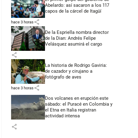
Abelardo: así sacaron a los 117
capos de la cárcel de Itagüí
share
hace 3 horas
De la Espriella nombra director
de la Dian: Andrés Felipe
Velásquez asumirá el cargo
share
La historia de Rodrigo Gaviria:
de cazador y cirujano a
fotógrafo de aves
share
hace 3 horas
Dos volcanes en erupción este
sábado: el Puracé en Colombia y
el Etna en Italia registran
actividad intensa
share