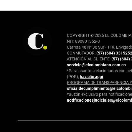
REDES SOCIALES
COPYRIGHT © 2026 EL COLOMBIA
NIT: 890901352-3
Carrera 48 N° 30 Sur - 119, Envigad
CONMUTADOR:
(57) (604) 331525
ATENCIÓN AL CLIENTE:
(57) (604)
servicio@elcolombiano.com.co
*Para asuntos relacionados con pet
(PQR),
haz clic aquí
PROGRAMA DE TRANSPARENCIA Y 
oficialdecumplimiento@elcolomb
*Buzón exclusivo para notificaciones
notificacionesjudiciales@elcolom