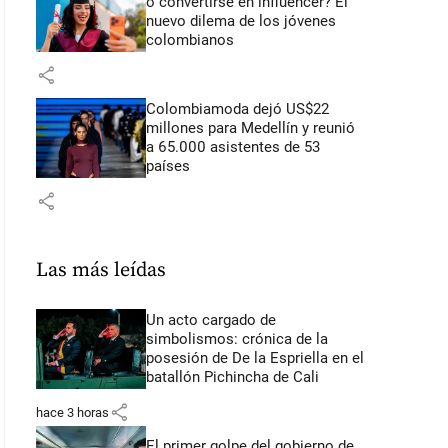
o convertirse en influencer? El
nuevo dilema de los jóvenes
colombianos
share
Colombiamoda dejó US$22
millones para Medellín y reunió
a 65.000 asistentes de 53
países
share
Las más leídas
Un acto cargado de
simbolismos: crónica de la
posesión de De la Espriella en el
batallón Pichincha de Cali
share
hace 3 horas
El primer golpe del gobierno de