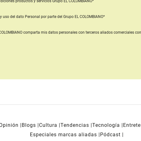
diciones productos y servicios
Grupo EL COLOMBIANO*
y uso del dato Personal
por parte del Grupo EL COLOMBIANO*
L COLOMBIANO
comparta mis datos personales con terceros aliados comerciales
con
Opinión
Blogs
Cultura
Tendencias
Tecnología
Entret
Especiales marcas aliadas
Pódcast