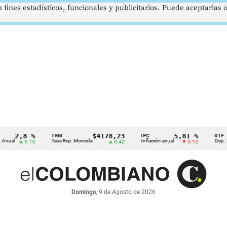
 fines estadísticos, funcionales y publicitarios. Puede aceptarlas
2,8 %
$4178,23
5,81 %
TRM
IPC
DTF
l
Tasa Rep. Moneda
Inflación anual
Dep. Términ
▲ 0.10
▲ 0.42
▼ 0.12
Domingo
, 9 de Agosto de 2026