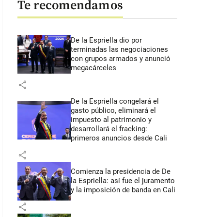
Te recomendamos
De la Espriella dio por
terminadas las negociaciones
con grupos armados y anunció
megacárceles
share
De la Espriella congelará el
gasto público, eliminará el
impuesto al patrimonio y
desarrollará el fracking:
primeros anuncios desde Cali
share
Comienza la presidencia de De
la Espriella: así fue el juramento
y la imposición de banda en Cali
share