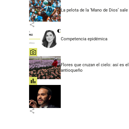
La pelota de la ‘Mano de Dios’ sale
share
Competencia epidémica
share
Flores que cruzan el cielo: así es
antioqueño
share
share