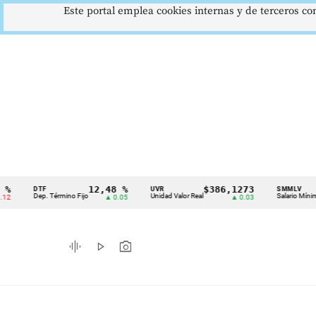
Este portal emplea cookies internas y de terceros con
12,48 %
$386,1273
$1.
DTF
UVR
SMMLV
Cintillo
Dep. Término Fijo
Unidad Valor Real
Salario Mínimo
▲ 0.05
▲ 0.03
de
indicadores
graphic_eq
play_arrow
photo_camera
económicos
Colombia