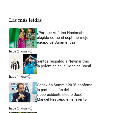
Las más leídas
¿Por qué Atlético Nacional fue
elegido como el séptimo mejor
equipo de Suramérica?
share
hace 2 horas
Santos respaldó a Neymar tras
la polémica en la Copa de Brasil
share
hace 1 hora
Conexión Summit 2026 confirma
la participación del
vicepresidente electo José
Manuel Restrepo en el evento
share
hace 2 horas