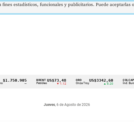
 fines estadísticos, funcionales y publicitarios. Puede aceptarlas
750.905
US$73,48
US$3342,60
16
BRENT
ORO
COLCAP
Petróleo
Onza Troy
Índ. Bursátil
—
▼ 1.12
▲ 8.20
Jueves
, 6 de Agosto de 2026