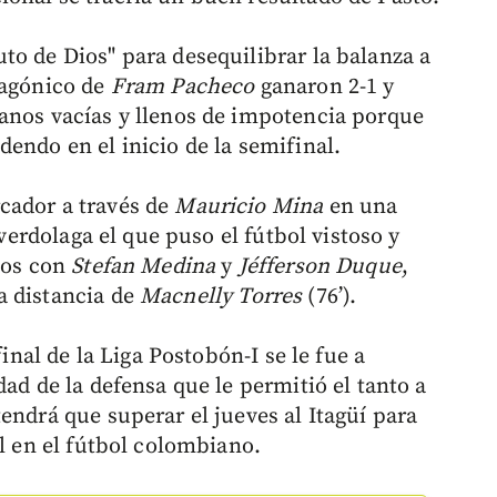
to de Dios" para desequilibrar la balanza a
 agónico de
Fram Pacheco
ganaron 2-1 y
anos vacías y llenos de impotencia porque
endo en el inicio de la semifinal.
cador a través de
Mauricio Mina
en una
 verdolaga el que puso el fútbol vistoso y
zos con
Stefan Medina
y
Jéfferson Duque
,
a distancia de
Macnelly Torres
(76’).
final de la Liga Postobón-I se le fue a
dad de la defensa que le permitió el tanto a
 tendrá que superar el jueves al Itagüí para
al en el fútbol colombiano.