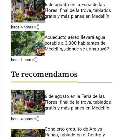
6 de agosto en la Feria de las
Flores: final de la trova, tablados
gratis y más planes en Medellín
share
hace 4 horas
Acueducto aéreo llevará agua
potable a 3.000 habitantes de
Medellín, ¿dónde se construyó?
share
hace 1 hora
Te recomendamos
6 de agosto en la Feria de las
Flores: final de la trova, tablados
gratis y más planes en Medellín
share
hace 4 horas
Concierto gratuito de Arelys
Henao, tablado en el Centro y