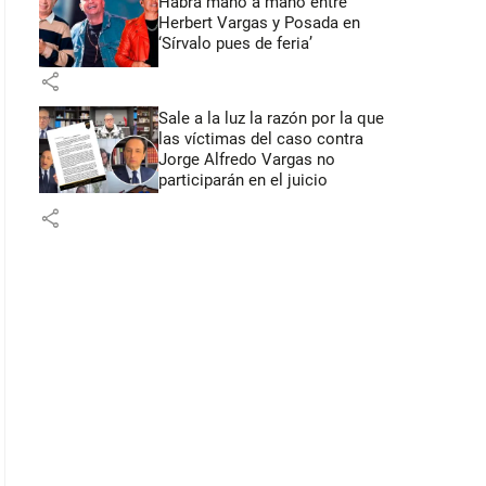
Habrá mano a mano entre
Herbert Vargas y Posada en
‘Sírvalo pues de feria’
share
Sale a la luz la razón por la que
las víctimas del caso contra
Jorge Alfredo Vargas no
participarán en el juicio
share