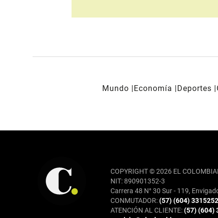
Mundo
Economía
Deportes
REDES SOCIALES
COPYRIGHT © 2026 EL COLOMBIA
NIT: 890901352-3
Carrera 48 N° 30 Sur - 119, Envigad
CONMUTADOR:
(57) (604) 331525
ATENCIÓN AL CLIENTE:
(57) (604)