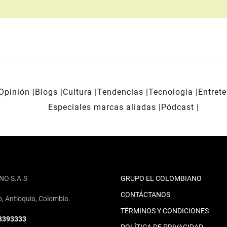
Opinión
Blogs
Cultura
Tendencias
Tecnología
Entret
Especiales marcas aliadas
Pódcast
NO S.A.S
GRUPO EL COLOMBIANO
CONTÁCTANOS
o, Antioquia, Colombia.
2
TÉRMINOS Y CONDICIONES
 3393333