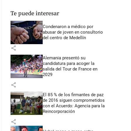
Te puede interesar
Condenaron a médico por
abusar de joven en consultorio
del centro de Medellín
share
Alemania presentó su
candidatura para acoger la
salida del Tour de France en
2029
share
El 85 % de los firmantes de paz
de 2016 siguen comprometidos
con el Acuerdo: Agencia para la
Reincorporación
share