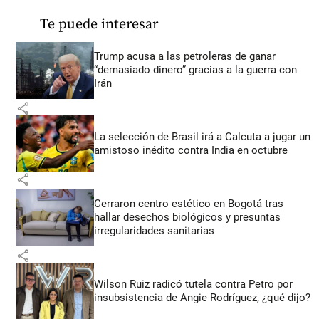
Te puede interesar
Trump acusa a las petroleras de ganar
“demasiado dinero” gracias a la guerra con
Irán
share
La selección de Brasil irá a Calcuta a jugar un
amistoso inédito contra India en octubre
share
Cerraron centro estético en Bogotá tras
hallar desechos biológicos y presuntas
irregularidades sanitarias
share
Wilson Ruiz radicó tutela contra Petro por
insubsistencia de Angie Rodríguez, ¿qué dijo?