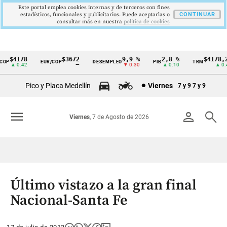
Este portal emplea cookies internas y de terceros con fines
estadísticos, funcionales y publicitarios. Puede aceptarlas o
CONTINUAR
consultar más en nuestra
politica de cookies
$4178
$3672
9,9 %
2,8 %
$4178,23
OP
EUR/COP
DESEMPLEO
PIB
TRM
Cintillo
▲ 0.42
—
▼ 0.30
▲ 0.10
▲ 0.42
de
Pico y Placa Medellín
Viernes
7 y 9
7 y 9
indicadores
económicos
menu
person
search
Viernes
, 7 de Agosto de 2026
Colombia
Último vistazo a la gran final
Nacional-Santa Fe