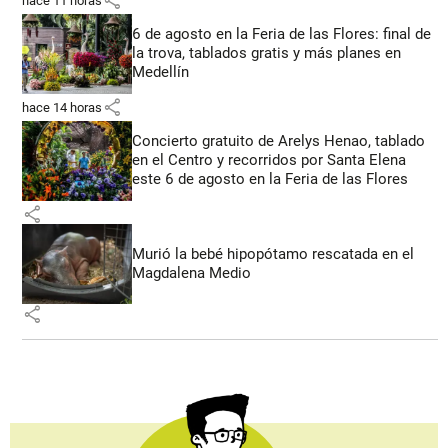
share
hace 11 horas
6 de agosto en la Feria de las Flores: final de
la trova, tablados gratis y más planes en
Medellín
share
hace 14 horas
Concierto gratuito de Arelys Henao, tablado
en el Centro y recorridos por Santa Elena
este 6 de agosto en la Feria de las Flores
share
Murió la bebé hipopótamo rescatada en el
Magdalena Medio
share