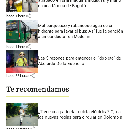
atrapado en una máquina industrial y murió
en una fábrica de Bogotá
share
hace 1 hora
Mal parqueado y robándose agua de un
hidrante para lavar el bus: Así fue la sanción
a un conductor en Medellín
share
hace 1 hora
Las 5 razones para entender el “doblete” de
Abelardo De la Espriella
share
hace 22 horas
Te recomendamos
¿Tiene una patineta o cicla eléctrica? Ojo a
las nuevas reglas para circular en Colombia