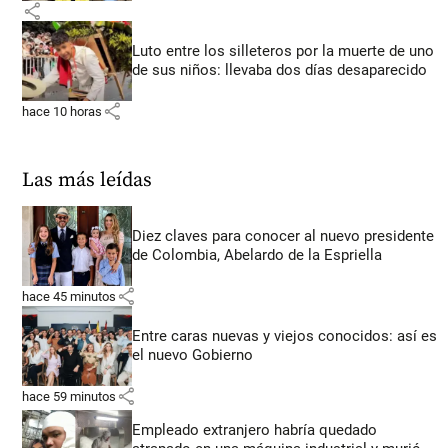
share
Luto entre los silleteros por la muerte de uno
de sus niños: llevaba dos días desaparecido
share
hace 10 horas
Las más leídas
Diez claves para conocer al nuevo presidente
de Colombia, Abelardo de la Espriella
share
hace 45 minutos
Entre caras nuevas y viejos conocidos: así es
el nuevo Gobierno
share
hace 59 minutos
Empleado extranjero habría quedado