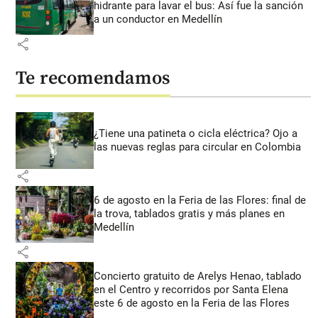
hidrante para lavar el bus: Así fue la sanción
a un conductor en Medellín
share
Te recomendamos
¿Tiene una patineta o cicla eléctrica? Ojo a
las nuevas reglas para circular en Colombia
share
6 de agosto en la Feria de las Flores: final de
la trova, tablados gratis y más planes en
Medellín
share
Concierto gratuito de Arelys Henao, tablado
en el Centro y recorridos por Santa Elena
este 6 de agosto en la Feria de las Flores