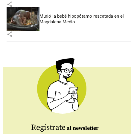
share
Murió la bebé hipopótamo rescatada en el
Magdalena Medio
share
Regístrate
al newsletter