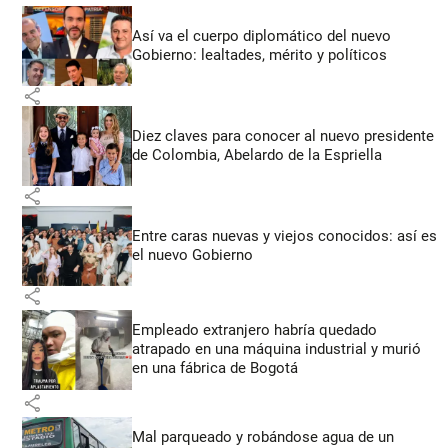
Así va el cuerpo diplomático del nuevo
Gobierno: lealtades, mérito y políticos
share
Diez claves para conocer al nuevo presidente
de Colombia, Abelardo de la Espriella
share
Entre caras nuevas y viejos conocidos: así es
el nuevo Gobierno
share
Empleado extranjero habría quedado
atrapado en una máquina industrial y murió
en una fábrica de Bogotá
share
Mal parqueado y robándose agua de un