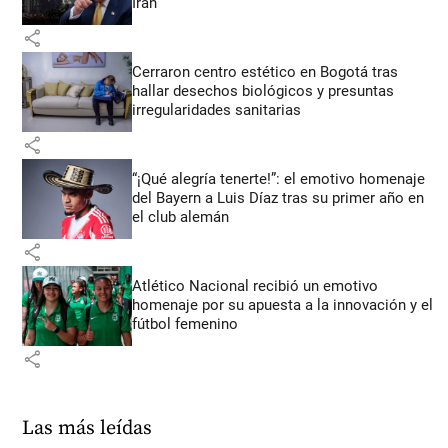
Irán
share
Cerraron centro estético en Bogotá tras
hallar desechos biológicos y presuntas
irregularidades sanitarias
share
“¡Qué alegría tenerte!”: el emotivo homenaje
del Bayern a Luis Díaz tras su primer año en
el club alemán
share
Atlético Nacional recibió un emotivo
homenaje por su apuesta a la innovación y el
fútbol femenino
share
Las más leídas