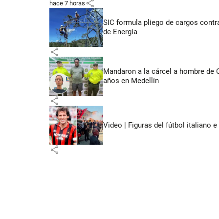
share
hace 7 horas
SIC formula pliego de cargos contra
de Energía
share
Mandaron a la cárcel a hombre de 
años en Medellín
share
Video | Figuras del fútbol italiano
share