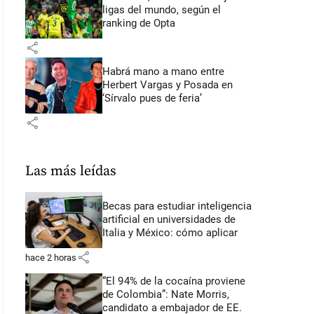
ligas del mundo, según el
ranking de Opta
share
Habrá mano a mano entre
Herbert Vargas y Posada en
‘Sírvalo pues de feria’
share
Las más leídas
Becas para estudiar inteligencia
artificial en universidades de
Italia y México: cómo aplicar
share
hace 2 horas
“El 94% de la cocaína proviene
de Colombia”: Nate Morris,
candidato a embajador de EE.