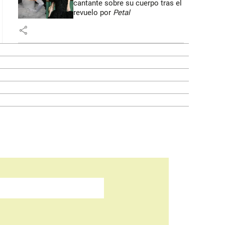
cantante sobre su cuerpo tras el
revuelo por
Petal
share