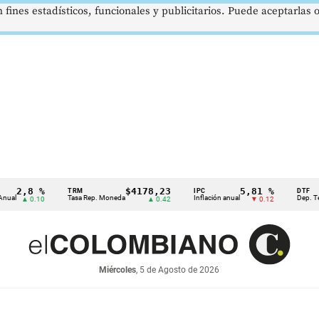
 fines estadísticos, funcionales y publicitarios. Puede aceptarlas
2,8 %
$4178,23
5,81 %
TRM
IPC
DTF
Tasa Rep. Moneda
Inflación anual
Dep. Término
▲ 0.10
▲ 0.42
▼ 0.12
Miércoles
, 5 de Agosto de 2026