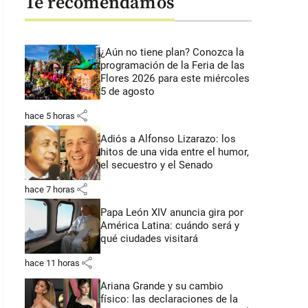
Te recomendamos
¿Aún no tiene plan? Conozca la
programación de la Feria de las
Flores 2026 para este miércoles
5 de agosto
share
hace 5 horas
Adiós a Alfonso Lizarazo: los
hitos de una vida entre el humor,
el secuestro y el Senado
share
hace 7 horas
Papa León XIV anuncia gira por
América Latina: cuándo será y
qué ciudades visitará
share
hace 11 horas
Ariana Grande y su cambio
físico: las declaraciones de la