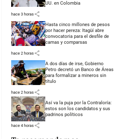
UU. en Colombia
share
hace 3 horas
Hasta cinco millones de pesos
por hacer pereza: Itagüí abre
convocatoria para el desfile de
camas y comparsas
share
hace 2 horas
A dos días de irse, Gobierno
Petro decretó un Banco de Áreas
para formalizar a mineros sin
título
share
hace 2 horas
Así va la puja por la Contraloría:
estos son los candidatos y sus
padrinos políticos
share
hace 4 horas