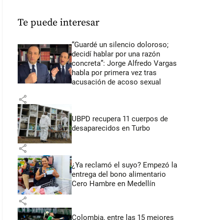
Te puede interesar
“Guardé un silencio doloroso;
decidí hablar por una razón
concreta”: Jorge Alfredo Vargas
habla por primera vez tras
acusación de acoso sexual
share
UBPD recupera 11 cuerpos de
desaparecidos en Turbo
share
¿Ya reclamó el suyo? Empezó la
entrega del bono alimentario
Cero Hambre en Medellín
share
Colombia, entre las 15 mejores