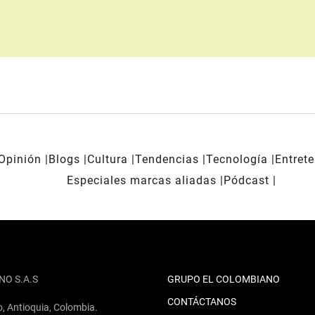
Opinión
Blogs
Cultura
Tendencias
Tecnología
Entret
Especiales marcas aliadas
Pódcast
NO S.A.S
GRUPO EL COLOMBIANO
CONTÁCTANOS
o, Antioquia, Colombia.