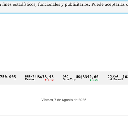
 fines estadísticos, funcionales y publicitarios. Puede aceptarlas
.905
US$73,48
US$3342,60
1621,3
BRENT
ORO
COLCAP
Petróleo
Onza Troy
Índ. Bursátil
—
▼ 1.12
▲ 8.20
Viernes
, 7 de Agosto de 2026