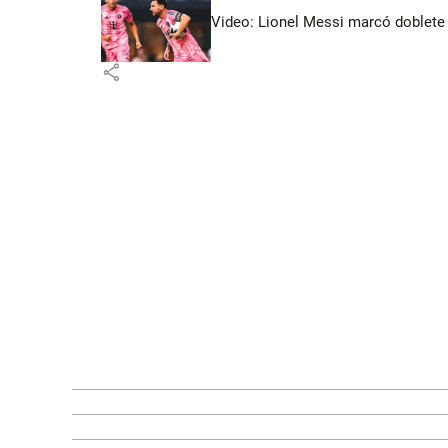
Video: Lionel Messi marcó doblete 
share