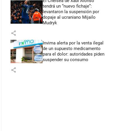
El Chelsea de Xabi Alonso
tendrá un “nuevo fichaje”:
levantaron la suspensión por
dopaje al ucraniano Mijailo
Mudryk
share
Invima alerta por la venta ilegal
de un supuesto medicamento
para el dolor: autoridades piden
suspender su consumo
share