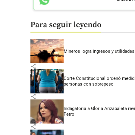
Para seguir leyendo
Mineros logra ingresos y utilidade
share
Corte Constitucional ordenó medida
personas con sobrepeso
share
Indagatoria a Gloria Arizabaleta re
Petro
share