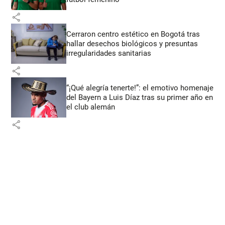
share
Cerraron centro estético en Bogotá tras
hallar desechos biológicos y presuntas
irregularidades sanitarias
share
“¡Qué alegría tenerte!”: el emotivo homenaje
del Bayern a Luis Díaz tras su primer año en
el club alemán
share