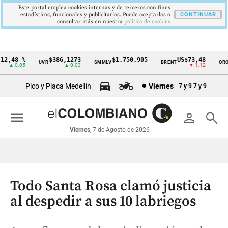
Este portal emplea cookies internas y de terceros con fines
estadísticos, funcionales y publicitarios. Puede aceptarlas o
CONTINUAR
consultar más en nuestra
politica de cookies
,48 %
$386,1273
$1.750.905
US$73,48
US
UVR
SMMLV
BRENT
ORO
Cintillo
▲ 0.05
▲ 0.03
—
▼ 1.12
de
Pico y Placa Medellín
Viernes
7 y 9
7 y 9
indicadores
económicos
menu
person
search
Colombia
Viernes
, 7 de Agosto de 2026
Todo Santa Rosa clamó justicia
al despedir a sus 10 labriegos