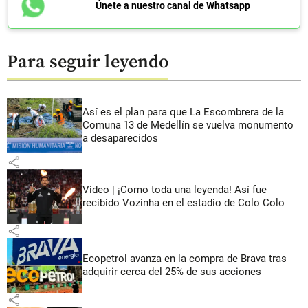
Únete a nuestro canal de Whatsapp
Para seguir leyendo
Así es el plan para que La Escombrera de la
Comuna 13 de Medellín se vuelva monumento
a desaparecidos
share
Video | ¡Como toda una leyenda! Así fue
recibido Vozinha en el estadio de Colo Colo
share
Ecopetrol avanza en la compra de Brava tras
adquirir cerca del 25% de sus acciones
share