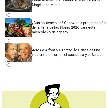
Murió la bebé hipopótamo rescatada en el
Magdalena Medio
share
¿Aún no tiene plan? Conozca la programación
de la Feria de las Flores 2026 para este
miércoles 5 de agosto
share
Adiós a Alfonso Lizarazo: los hitos de una
vida entre el humor, el secuestro y el Senado
share