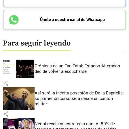
Únete a nuestro canal de Whatsapp
Para seguir leyendo
Crónicas de un Fan Fatal: Estados Alterados
decide volver a escucharse
share
Así será la inédita posesión de De la Espriella:
su primer discurso será desde un cantón
militar
share
Nequi revela su estrategia con IA: 80% de