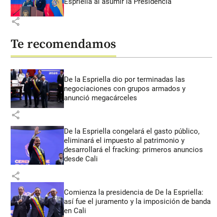
Espriella al asumir la Presidencia
share
Te recomendamos
De la Espriella dio por terminadas las
negociaciones con grupos armados y
anunció megacárceles
share
De la Espriella congelará el gasto público,
eliminará el impuesto al patrimonio y
desarrollará el fracking: primeros anuncios
desde Cali
share
Comienza la presidencia de De la Espriella:
así fue el juramento y la imposición de banda
en Cali