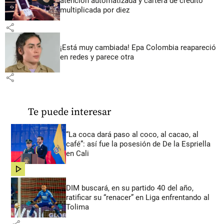
atención automatizada y cartera de crédito
multiplicada por diez
share
¡Está muy cambiada! Epa Colombia reapareció
en redes y parece otra
share
Te puede interesar
“La coca dará paso al coco, al cacao, al
café”: así fue la posesión de De la Espriella
en Cali
share
DIM buscará, en su partido 40 del año,
ratificar su “renacer” en Liga enfrentando al
Tolima