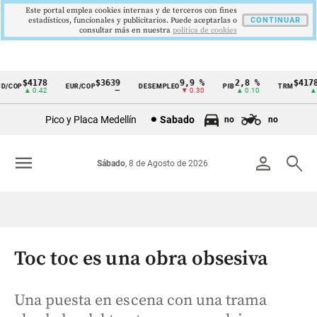
Este portal emplea cookies internas y de terceros con fines
estadísticos, funcionales y publicitarios. Puede aceptarlas o
CONTINUAR
consultar más en nuestra
politica de cookies
$4178
$3639
9,9 %
2,8 %
$4178,
COP
EUR/COP
DESEMPLEO
PIB
TRM
Cintillo
▲ 0.42
—
▼ 0.30
▲ 0.10
▲ 0.
de
Pico y Placa Medellín
Sabado
no
no
indicadores
económicos
menu
person
search
Sábado
, 8 de Agosto de 2026
Colombia
Toc toc es una obra obsesiva
Una puesta en escena con una trama