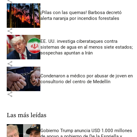
share
¡Pilas con las quemas! Barbosa decretó
alerta naranja por incendios forestales
share
EE. UU. investiga ciberataques contra
sistemas de agua en al menos siete estados;
sospechas apuntan a Irán
share
Condenaron a médico por abusar de joven en
consultorio del centro de Medellín
share
Las más leídas
Gobierno Trump anuncia USD 1.000 millones
de apoyo a gobierno de De la Espriella y