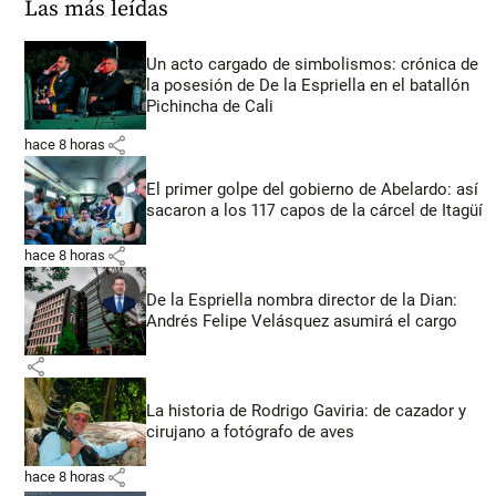
Las más leídas
Un acto cargado de simbolismos: crónica de
la posesión de De la Espriella en el batallón
Pichincha de Cali
share
hace 8 horas
El primer golpe del gobierno de Abelardo: así
sacaron a los 117 capos de la cárcel de Itagüí
share
hace 8 horas
De la Espriella nombra director de la Dian:
Andrés Felipe Velásquez asumirá el cargo
share
La historia de Rodrigo Gaviria: de cazador y
cirujano a fotógrafo de aves
share
hace 8 horas