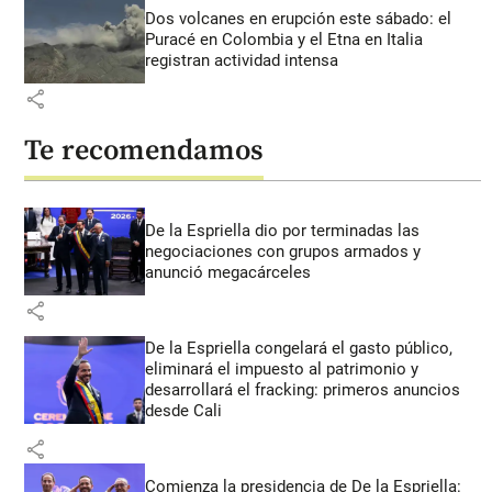
Dos volcanes en erupción este sábado: el
Puracé en Colombia y el Etna en Italia
registran actividad intensa
share
Te recomendamos
De la Espriella dio por terminadas las
negociaciones con grupos armados y
anunció megacárceles
share
De la Espriella congelará el gasto público,
eliminará el impuesto al patrimonio y
desarrollará el fracking: primeros anuncios
desde Cali
share
Comienza la presidencia de De la Espriella: