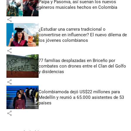
Paipa y Pasonva, así suenan los nuevos
géneros musicales hechos en Colombia
share
¿Estudiar una carrera tradicional o
convertirse en influencer? El nuevo dilema de
los jóvenes colombianos
share
77 familias desplazadas en Briceño por
combates con drones entre el Clan del Golfo
y disidencias
share
Colombiamoda dejó US$22 millones para
Medellín y reunió a 65.000 asistentes de 53
países
share