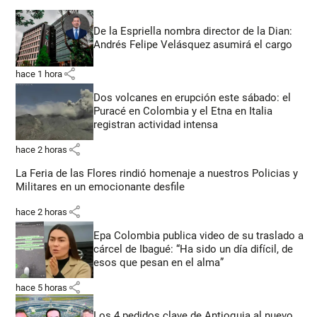
De la Espriella nombra director de la Dian:
Andrés Felipe Velásquez asumirá el cargo
share
hace 1 hora
Dos volcanes en erupción este sábado: el
Puracé en Colombia y el Etna en Italia
registran actividad intensa
share
hace 2 horas
La Feria de las Flores rindió homenaje a nuestros Policias y
Militares en un emocionante desfile
share
hace 2 horas
Epa Colombia publica video de su traslado a
cárcel de Ibagué: “Ha sido un día difícil, de
esos que pesan en el alma”
share
hace 5 horas
Los 4 pedidos clave de Antioquia al nuevo