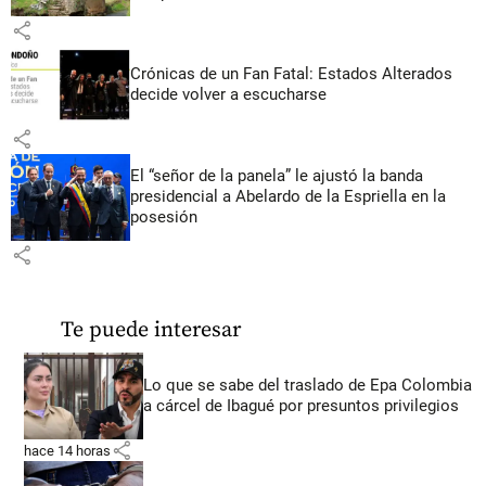
share
Crónicas de un Fan Fatal: Estados Alterados
decide volver a escucharse
share
El “señor de la panela” le ajustó la banda
presidencial a Abelardo de la Espriella en la
posesión
share
Te puede interesar
Lo que se sabe del traslado de Epa Colombia
a cárcel de Ibagué por presuntos privilegios
share
hace 14 horas