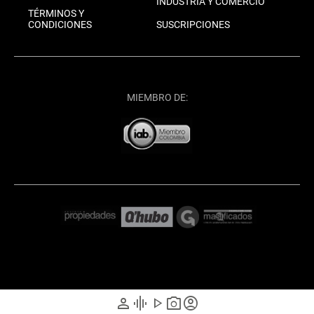
INDUSTRIA Y COMERCIO
TÉRMINOS Y
CONDICIONES
SUSCRIPCIONES
MIEMBRO DE:
person
graphic_eq
play_arrow
photo_camera
account_circle