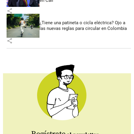
en Cali
share
¿Tiene una patineta o cicla eléctrica? Ojo a
las nuevas reglas para circular en Colombia
share