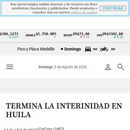
Este portal emplea cookies internas y de terceros con fines
estadísticos, funcionales y publicitarios. Puede aceptarlas o
CONTINUAR
consultar más en nuestra
politica de cookies
386,1273
$1.750.905
US$73,48
US$3342,60
SMMLV
BRENT
ORO
C
Cintillo
▲ 0.03
—
▼ 1.12
▲ 8.20
de
Pico y Placa Medellín
Domingo
no
no
indicadores
económicos
menu
person
search
Domingo
, 9 de Agosto de 2026
Colombia
TERMINA LA INTERINIDAD EN
HUILA