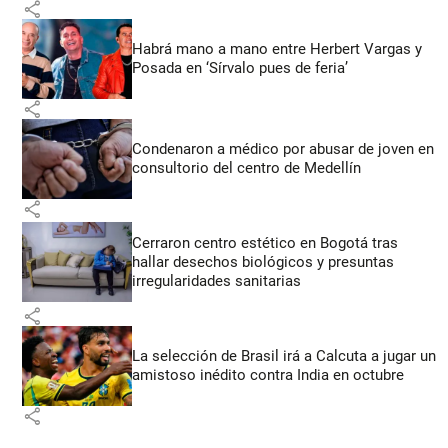
share
Habrá mano a mano entre Herbert Vargas y
Posada en ‘Sírvalo pues de feria’
share
Condenaron a médico por abusar de joven en
consultorio del centro de Medellín
share
Cerraron centro estético en Bogotá tras
hallar desechos biológicos y presuntas
irregularidades sanitarias
share
La selección de Brasil irá a Calcuta a jugar un
amistoso inédito contra India en octubre
share