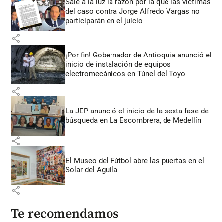
Sale a la luz la razón por la que las víctimas
del caso contra Jorge Alfredo Vargas no
participarán en el juicio
share
¡Por fin! Gobernador de Antioquia anunció el
inicio de instalación de equipos
electromecánicos en Túnel del Toyo
share
La JEP anunció el inicio de la sexta fase de
búsqueda en La Escombrera, de Medellín
share
El Museo del Fútbol abre las puertas en el
Solar del Águila
share
Te recomendamos