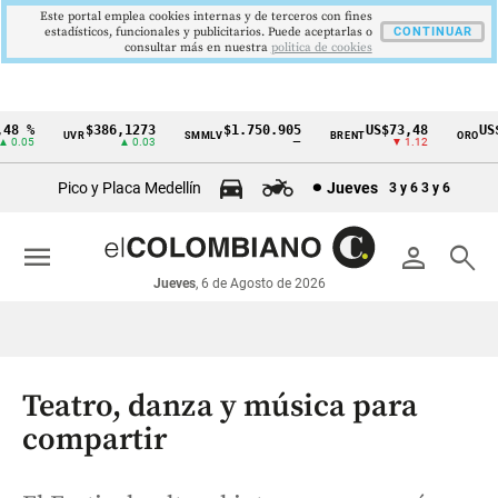
Este portal emplea cookies internas y de terceros con fines
estadísticos, funcionales y publicitarios. Puede aceptarlas o
CONTINUAR
consultar más en nuestra
politica de cookies
8 %
$386,1273
$1.750.905
US$73,48
US$3
UVR
SMMLV
BRENT
ORO
Cintillo
.05
▲ 0.03
—
▼ 1.12
de
Pico y Placa Medellín
Jueves
3 y 6
3 y 6
indicadores
económicos
menu
person
search
Colombia
Jueves
, 6 de Agosto de 2026
Teatro, danza y música para
compartir