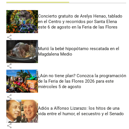
Concierto gratuito de Arelys Henao, tablado
en el Centro y recorridos por Santa Elena
este 6 de agosto en la Feria de las Flores
share
Murió la bebé hipopótamo rescatada en el
Magdalena Medio
share
¿Aún no tiene plan? Conozca la programación
de la Feria de las Flores 2026 para este
miércoles 5 de agosto
share
Adiós a Alfonso Lizarazo: los hitos de una
vida entre el humor, el secuestro y el Senado
share