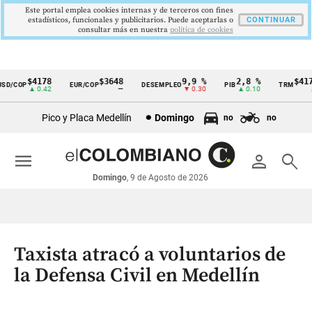
Este portal emplea cookies internas y de terceros con fines
estadísticos, funcionales y publicitarios. Puede aceptarlas o
CONTINUAR
consultar más en nuestra
politica de cookies
$4178
$3648
9,9 %
2,8 %
$4178
/COP
EUR/COP
DESEMPLEO
PIB
TRM
Cintillo
▲ 0.42
—
▼ 0.30
▲ 0.10
▲ 0
de
Pico y Placa Medellín
Domingo
no
no
indicadores
económicos
menu
person
search
Colombia
Domingo
, 9 de Agosto de 2026
Taxista atracó a voluntarios de
la Defensa Civil en Medellín