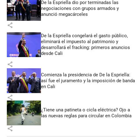
De la Espriella dio por terminadas las
negociaciones con grupos armados y
anunció megacárceles
share
De la Espriella congelará el gasto público,
eliminará el impuesto al patrimonio y
desarrollará el fracking: primeros anuncios
desde Cali
share
Comienza la presidencia de De la Espriella:
así fue el juramento y la imposición de banda
en Cali
share
¿Tiene una patineta o cicla eléctrica? Ojo a
las nuevas reglas para circular en Colombia
share