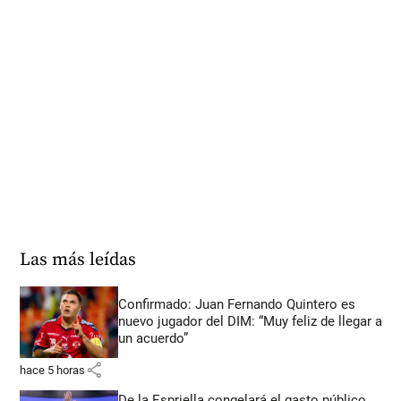
Las más leídas
Confirmado: Juan Fernando Quintero es
nuevo jugador del DIM: “Muy feliz de llegar a
un acuerdo”
share
hace 5 horas
De la Espriella congelará el gasto público,