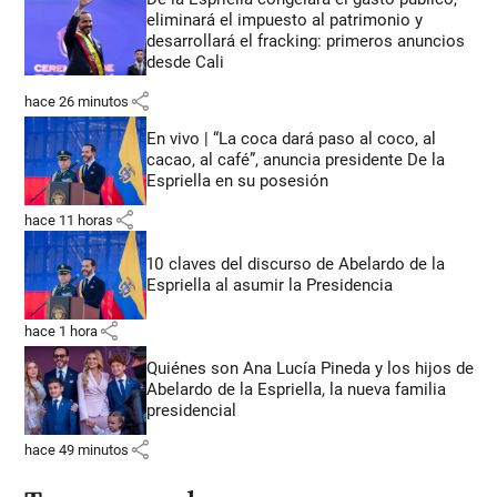
eliminará el impuesto al patrimonio y
desarrollará el fracking: primeros anuncios
desde Cali
share
hace 26 minutos
En vivo | “La coca dará paso al coco, al
cacao, al café”, anuncia presidente De la
Espriella en su posesión
share
hace 11 horas
10 claves del discurso de Abelardo de la
Espriella al asumir la Presidencia
share
hace 1 hora
Quiénes son Ana Lucía Pineda y los hijos de
Abelardo de la Espriella, la nueva familia
presidencial
share
hace 49 minutos