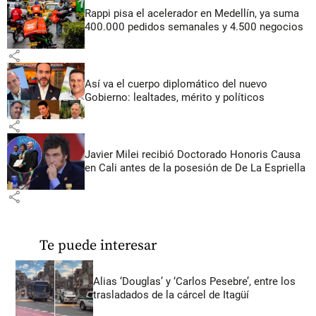
Rappi pisa el acelerador en Medellín, ya suma
400.000 pedidos semanales y 4.500 negocios
share
Así va el cuerpo diplomático del nuevo
Gobierno: lealtades, mérito y políticos
share
Javier Milei recibió Doctorado Honoris Causa
en Cali antes de la posesión de De La Espriella
share
Te puede interesar
Alias ‘Douglas’ y ‘Carlos Pesebre’, entre los
trasladados de la cárcel de Itagüí