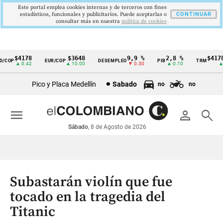
Este portal emplea cookies internas y de terceros con fines
estadísticos, funcionales y publicitarios. Puede aceptarlas o
CONTINUAR
consultar más en nuestra
politica de cookies
$4178
$3648
9,9 %
2,8 %
$4178,
COP
EUR/COP
DESEMPLEO
PIB
TRM
Cintillo
▲ 0.42
▲ 10.00
▼ 0.30
▲ 0.10
▲ 0.
de
Pico y Placa Medellín
Sabado
no
no
indicadores
económicos
menu
person
search
Colombia
Sábado
, 8 de Agosto de 2026
Subastarán violín que fue
tocado en la tragedia del
Titanic