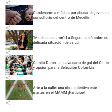
share
Condenaron a médico por abusar de joven en
consultorio del centro de Medellín
share
“Me desahuciaron”: La Segura habló sobre su
delicada situación de salud
share
Camilo Durán, la nueva carta de gol del Celtic
y opción para la Selección Colombia
share
Arte a la calle: una obra colectiva este
martes en el MAMM ¡Participe!
share