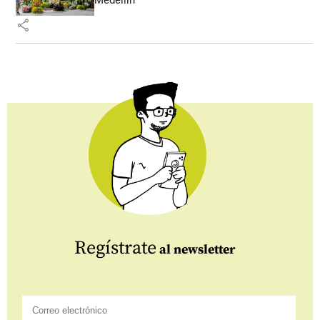
Medellín
share
Regístrate
al newsletter