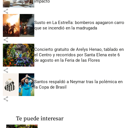
impacto
share
Susto en La Estrella: bomberos apagaron carro
que se incendió en la madrugada
share
Concierto gratuito de Arelys Henao, tablado en
el Centro y recorridos por Santa Elena este 6
de agosto en la Feria de las Flores
share
Santos respaldó a Neymar tras la polémica en
la Copa de Brasil
share
Te puede interesar