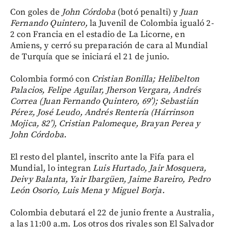
Con goles de
John Córdoba
(botó penalti) y
Juan
Fernando Quintero,
la Juvenil de Colombia igualó 2-
2 con Francia en el estadio de La Licorne, en
Amiens, y cerró su preparación de cara al Mundial
de Turquía que se iniciará el 21 de junio.
Colombia formó con
Cristian Bonilla; Helibelton
Palacios, Felipe Aguilar, Jherson Vergara, Andrés
Correa (Juan Fernando Quintero, 69’); Sebastián
Pérez, José Leudo, Andrés Rentería (Hárrinson
Mojica, 82’), Cristian Palomeque, Brayan Perea y
John Córdoba.
El resto del plantel, inscrito ante la Fifa para el
Mundial, lo integran
Luis Hurtado, Jair Mosquera,
Deivy Balanta, Yair Ibargüen, Jaime Bareiro, Pedro
León Osorio, Luis Mena y Miguel Borja.
Colombia debutará el 22 de junio frente a Australia,
a las 11:00 a.m. Los otros dos rivales son El Salvador