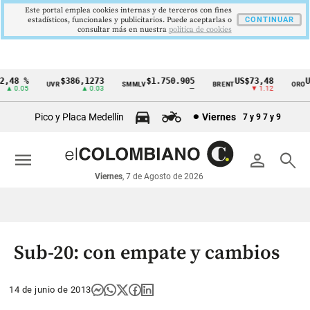
Este portal emplea cookies internas y de terceros con fines
estadísticos, funcionales y publicitarios. Puede aceptarlas o
CONTINUAR
consultar más en nuestra
politica de cookies
,48 %
$386,1273
$1.750.905
US$73,48
US
UVR
SMMLV
BRENT
ORO
Cintillo
▲ 0.05
▲ 0.03
—
▼ 1.12
de
Pico y Placa Medellín
Viernes
7 y 9
7 y 9
indicadores
económicos
menu
person
search
Colombia
Viernes
, 7 de Agosto de 2026
Sub-20: con empate y cambios
14 de junio de 2013