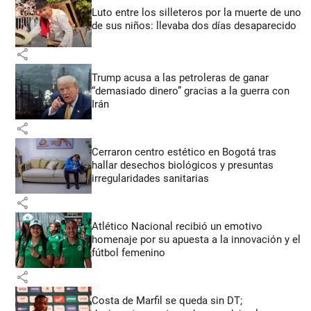
Luto entre los silleteros por la muerte de uno
de sus niños: llevaba dos días desaparecido
share
Trump acusa a las petroleras de ganar
“demasiado dinero” gracias a la guerra con
Irán
share
Cerraron centro estético en Bogotá tras
hallar desechos biológicos y presuntas
irregularidades sanitarias
share
Atlético Nacional recibió un emotivo
homenaje por su apuesta a la innovación y el
fútbol femenino
share
Costa de Marfil se queda sin DT;