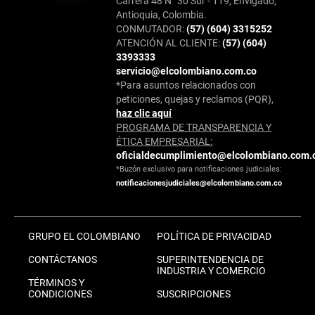
Carrera 48 N° 30 Sur - 119, Envigado,
Antioquia, Colombia.
CONMUTADOR:
(57) (604) 3315252
ATENCIÓN AL CLIENTE:
(57) (604)
3393333
servicio@elcolombiano.com.co
*Para asuntos relacionados con
peticiones, quejas y reclamos (PQR),
haz clic aquí
PROGRAMA DE TRANSPARENCIA Y
ÉTICA EMPRESARIAL:
oficialdecumplimiento@elcolombiano.com.
*Buzón exclusivo para notificaciones judiciales:
notificacionesjudiciales@elcolombiano.com.co
GRUPO EL COLOMBIANO
POLÍTICA DE PRIVACIDAD
CONTÁCTANOS
SUPERINTENDENCIA DE
INDUSTRIA Y COMERCIO
TÉRMINOS Y
CONDICIONES
SUSCRIPCIONES