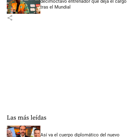
decimoctavo entrenador que deja el cargo
tras el Mundial
share
Las más leídas
Así va el cuerpo diplomático del nuevo