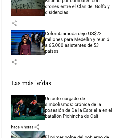
Briceño por combates con
drones entre el Clan del Golfo y
disidencias
share
Colombiamoda dejó US$22
millones para Medellín y reunió
a 65.000 asistentes de 53
países
share
Las más leídas
Un acto cargado de
simbolismos: crónica de la
posesión de De la Espriella en el
batallón Pichincha de Cali
share
hace 4 horas
El primer golpe del gobierno de