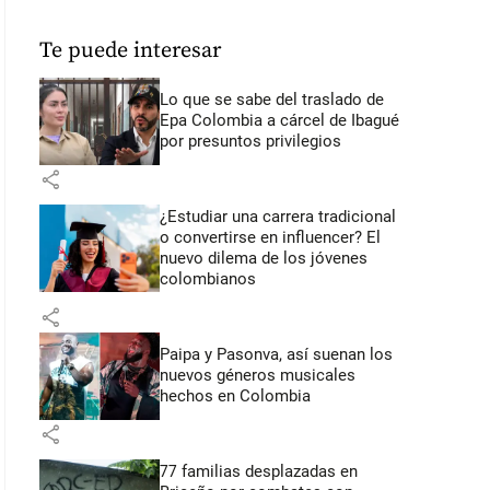
Te puede interesar
Lo que se sabe del traslado de
Epa Colombia a cárcel de Ibagué
por presuntos privilegios
share
¿Estudiar una carrera tradicional
o convertirse en influencer? El
nuevo dilema de los jóvenes
colombianos
share
Paipa y Pasonva, así suenan los
nuevos géneros musicales
hechos en Colombia
share
77 familias desplazadas en