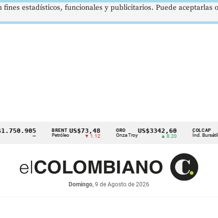
 fines estadísticos, funcionales y publicitarios. Puede aceptarlas
50.905
US$73,48
US$3342,60
162
BRENT
ORO
COLCAP
Petróleo
Onza Troy
Índ. Bursátil
—
▼ 1.12
▲ 8.20
Domingo
, 9 de Agosto de 2026