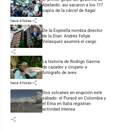
Abelardo: así sacaron a los 117
capos de la cárcel de Itagüí
share
hace 4 horas
De la Espriella nombra director
de la Dian: Andrés Felipe
Velásquez asumirá el cargo
share
La historia de Rodrigo Gaviria:
de cazador y cirujano a
fotógrafo de aves
share
hace 4 horas
Dos volcanes en erupción este
sábado: el Puracé en Colombia y
el Etna en Italia registran
actividad intensa
share