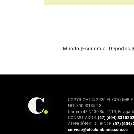
Mundo
Economía
Deportes
REDES SOCIALES
COPYRIGHT © 2026 EL COLOMBIA
NIT: 890901352-3
Carrera 48 N° 30 Sur - 119, Envigad
CONMUTADOR:
(57) (604) 331525
ATENCIÓN AL CLIENTE:
(57) (604)
servicio@elcolombiano.com.co