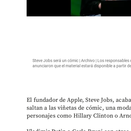
Steve Jobs será un cómic | Archivo | Los responsables 
anunciaron que el material estará disponible a partir d
El fundador de Apple, Steve Jobs, acaba
saltan a las viñetas de cómic, una mod
personajes como Hillary Clinton o Arn