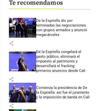
Te recomendamos
De la Espriella dio por
terminadas las negociaciones
con grupos armados y anunció
megacárceles
share
De la Espriella congelará el
gasto público, eliminará el
impuesto al patrimonio y
desarrollará el fracking:
primeros anuncios desde Cali
share
Comienza la presidencia de De
la Espriella: así fue el juramento
y la imposición de banda en Cali
share