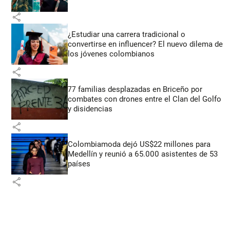
share
¿Estudiar una carrera tradicional o
convertirse en influencer? El nuevo dilema de
los jóvenes colombianos
share
77 familias desplazadas en Briceño por
combates con drones entre el Clan del Golfo
y disidencias
share
Colombiamoda dejó US$22 millones para
Medellín y reunió a 65.000 asistentes de 53
países
share