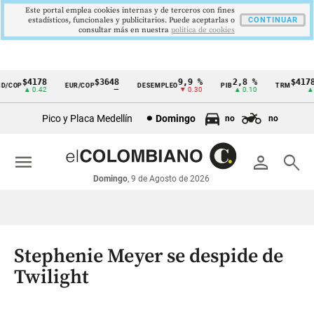
Este portal emplea cookies internas y de terceros con fines
estadísticos, funcionales y publicitarios. Puede aceptarlas o
CONTINUAR
consultar más en nuestra
politica de cookies
$4178
$3648
9,9 %
2,8 %
$4178,2
COP
EUR/COP
DESEMPLEO
PIB
TRM
Cintillo
▲ 0.42
—
▼ 0.30
▲ 0.10
▲ 0.
de
Pico y Placa Medellín
Domingo
no
no
indicadores
económicos
menu
person
search
Colombia
Domingo
, 9 de Agosto de 2026
Stephenie Meyer se despide de
Twilight