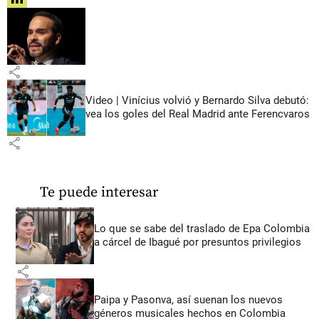
share
share
Video | Vinícius volvió y Bernardo Silva debutó:
vea los goles del Real Madrid ante Ferencvaros
share
Te puede interesar
Lo que se sabe del traslado de Epa Colombia
a cárcel de Ibagué por presuntos privilegios
share
Paipa y Pasonva, así suenan los nuevos
géneros musicales hechos en Colombia