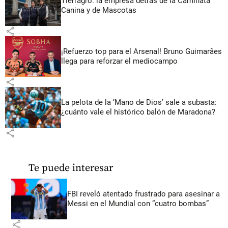
Tierragro: la empresa detrás de la Caminata
Canina y de Mascotas
share
¡Refuerzo top para el Arsenal! Bruno Guimarães
llega para reforzar el mediocampo
share
La pelota de la ‘Mano de Dios’ sale a subasta:
¿cuánto vale el histórico balón de Maradona?
share
Te puede interesar
FBI reveló atentado frustrado para asesinar a
Messi en el Mundial con “cuatro bombas”
share