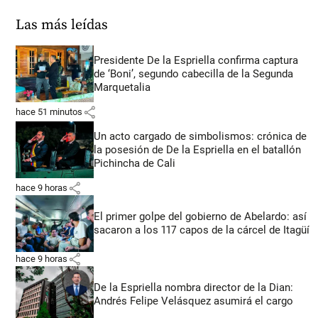
Las más leídas
Presidente De la Espriella confirma captura
de ‘Boni’, segundo cabecilla de la Segunda
Marquetalia
share
hace 51 minutos
Un acto cargado de simbolismos: crónica de
la posesión de De la Espriella en el batallón
Pichincha de Cali
share
hace 9 horas
El primer golpe del gobierno de Abelardo: así
sacaron a los 117 capos de la cárcel de Itagüí
share
hace 9 horas
De la Espriella nombra director de la Dian:
Andrés Felipe Velásquez asumirá el cargo