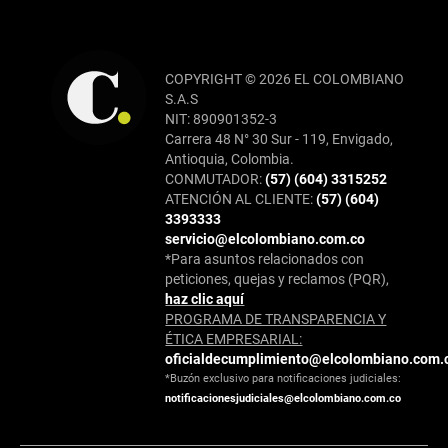
COPYRIGHT © 2026 EL COLOMBIANO
S.A.S
NIT: 890901352-3
Carrera 48 N° 30 Sur - 119, Envigado,
Antioquia, Colombia.
CONMUTADOR:
(57) (604) 3315252
ATENCIÓN AL CLIENTE:
(57) (604)
3393333
servicio@elcolombiano.com.co
*Para asuntos relacionados con
peticiones, quejas y reclamos (PQR),
haz clic aquí
PROGRAMA DE TRANSPARENCIA Y
ÉTICA EMPRESARIAL:
oficialdecumplimiento@elcolombiano.com.
*Buzón exclusivo para notificaciones judiciales:
notificacionesjudiciales@elcolombiano.com.co