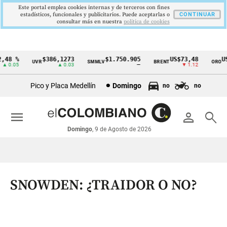
Este portal emplea cookies internas y de terceros con fines
estadísticos, funcionales y publicitarios. Puede aceptarlas o
CONTINUAR
consultar más en nuestra
politica de cookies
48 %
$386,1273
$1.750.905
US$73,48
US$
UVR
SMMLV
BRENT
ORO
Cintillo
0.05
▲ 0.03
—
▼ 1.12
de
Pico y Placa Medellín
Domingo
no
no
indicadores
económicos
menu
person
search
Colombia
Domingo
, 9 de Agosto de 2026
SNOWDEN: ¿TRAIDOR O NO?