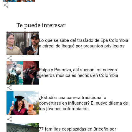
share
Te puede interesar
Lo que se sabe del traslado de Epa Colombia
a cárcel de Ibagué por presuntos privilegios
share
Paipa y Pasonva, así suenan los nuevos
géneros musicales hechos en Colombia
share
¿Estudiar una carrera tradicional o
convertirse en influencer? El nuevo dilema de
los jóvenes colombianos
share
77 familias desplazadas en Briceño por