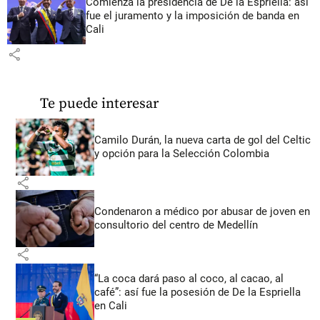
Comienza la presidencia de De la Espriella: así
fue el juramento y la imposición de banda en
Cali
share
Te puede interesar
Camilo Durán, la nueva carta de gol del Celtic
y opción para la Selección Colombia
share
Condenaron a médico por abusar de joven en
consultorio del centro de Medellín
share
“La coca dará paso al coco, al cacao, al
café”: así fue la posesión de De la Espriella
en Cali