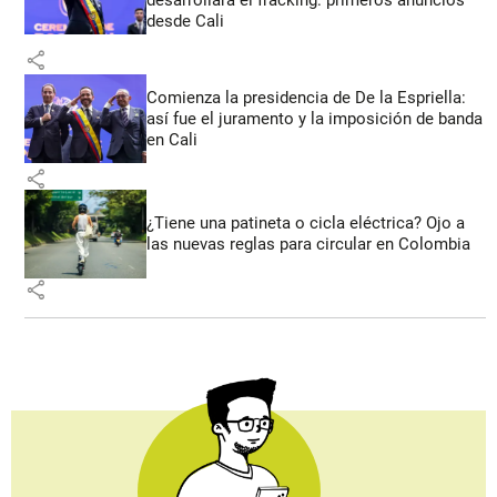
desde Cali
share
Comienza la presidencia de De la Espriella:
así fue el juramento y la imposición de banda
en Cali
share
¿Tiene una patineta o cicla eléctrica? Ojo a
las nuevas reglas para circular en Colombia
share