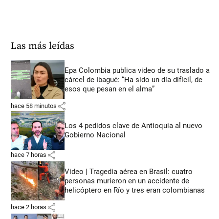
Las más leídas
Epa Colombia publica video de su traslado a
cárcel de Ibagué: “Ha sido un día difícil, de
esos que pesan en el alma”
share
hace 58 minutos
Los 4 pedidos clave de Antioquia al nuevo
Gobierno Nacional
share
hace 7 horas
Video | Tragedia aérea en Brasil: cuatro
personas murieron en un accidente de
helicóptero en Río y tres eran colombianas
share
hace 2 horas