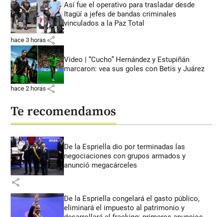
Así fue el operativo para trasladar desde
Itagüí a jefes de bandas criminales
vinculados a la Paz Total
share
hace 3 horas
Video | “Cucho” Hernández y Estupiñán
marcaron: vea sus goles con Betis y Juárez
share
hace 2 horas
Te recomendamos
De la Espriella dio por terminadas las
negociaciones con grupos armados y
anunció megacárceles
share
De la Espriella congelará el gasto público,
eliminará el impuesto al patrimonio y
desarrollará el fracking: primeros anuncios