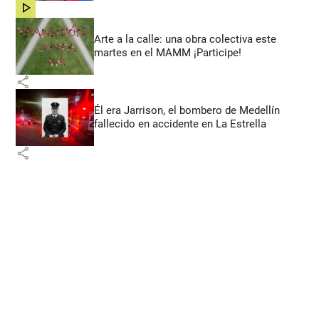
share
Arte a la calle: una obra colectiva este
martes en el MAMM ¡Participe!
share
Él era Jarrison, el bombero de Medellín
fallecido en accidente en La Estrella
share