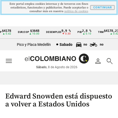
Este portal emplea cookies internas y de terceros con fines
estadísticos, funcionales y publicitarios. Puede aceptarlas o
CONTINUAR
consultar más en nuestra
politica de cookies
$4178
$3648
9,9 %
2,8 %
$4178,23
EUR/COP
DESEMPLEO
PIB
TRM
Cintillo
▲ 0.42
▲ 10.00
▼ 0.30
▲ 0.10
▲ 0.42
de
Pico y Placa Medellín
Sabado
no
no
indicadores
económicos
menu
person
search
Colombia
Sábado
, 8 de Agosto de 2026
Edward Snowden está dispuesto
a volver a Estados Unidos