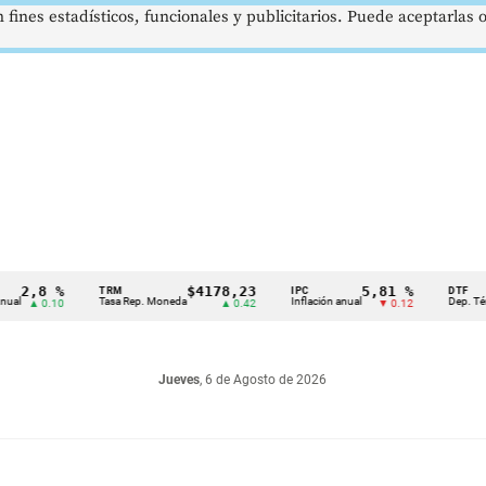
 fines estadísticos, funcionales y publicitarios. Puede aceptarlas
,8 %
$4178,23
5,81 %
TRM
IPC
DTF
Tasa Rep. Moneda
Inflación anual
Dep. Término F
▲ 0.10
▲ 0.42
▼ 0.12
Jueves
, 6 de Agosto de 2026