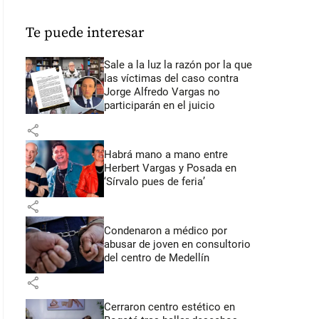
Te puede interesar
Sale a la luz la razón por la que
las víctimas del caso contra
Jorge Alfredo Vargas no
participarán en el juicio
share
Habrá mano a mano entre
Herbert Vargas y Posada en
‘Sírvalo pues de feria’
share
Condenaron a médico por
abusar de joven en consultorio
del centro de Medellín
share
Cerraron centro estético en