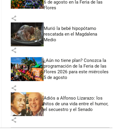
6 de agosto en la Feria de las
Flores
share
Murió la bebé hipopótamo
rescatada en el Magdalena
Medio
share
¿Aún no tiene plan? Conozca la
programación de la Feria de las
Flores 2026 para este miércoles
5 de agosto
share
Adiós a Alfonso Lizarazo: los
hitos de una vida entre el humor,
el secuestro y el Senado
share