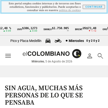
Este portal emplea cookies internas y de terceros con fines
estadísticos, funcionales y publicitarios. Puede aceptarlas o
CONTINUAR
consultar más en nuestra
politica de cookies
,48 %
$386,1273
$1.750.905
US$73,48
US
UVR
SMMLV
BRENT
ORO
Cintillo
▲ 0.05
▲ 0.03
—
▼ 1.12
de
Pico y Placa Medellín
Miercoles
0 y 2
0 y 2
indicadores
económicos
menu
person
search
Colombia
Miércoles
, 5 de Agosto de 2026
SIN AGUA, MUCHAS MÁS
PERSONAS DE LO QUE SE
PENSABA