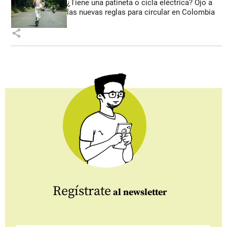
¿Tiene una patineta o cicla eléctrica? Ojo a
las nuevas reglas para circular en Colombia
share
Regístrate
al newsletter