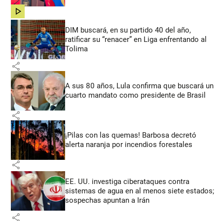
share
DIM buscará, en su partido 40 del año,
ratificar su “renacer” en Liga enfrentando al
Tolima
share
A sus 80 años, Lula confirma que buscará un
cuarto mandato como presidente de Brasil
share
¡Pilas con las quemas! Barbosa decretó
alerta naranja por incendios forestales
share
EE. UU. investiga ciberataques contra
sistemas de agua en al menos siete estados;
sospechas apuntan a Irán
share