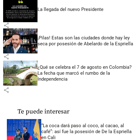
La llegada del nuevo Presidente
share
¡Pilas! Estas son las ciudades donde hay ley
seca por posesión de Abelardo de la Espriella
share
¿Qué se celebra el 7 de agosto en Colombia?
La fecha que marcó el rumbo de la
Independencia
share
Te puede interesar
“La coca dará paso al coco, al cacao, al
café”: así fue la posesión de De la Espriella
en Cali