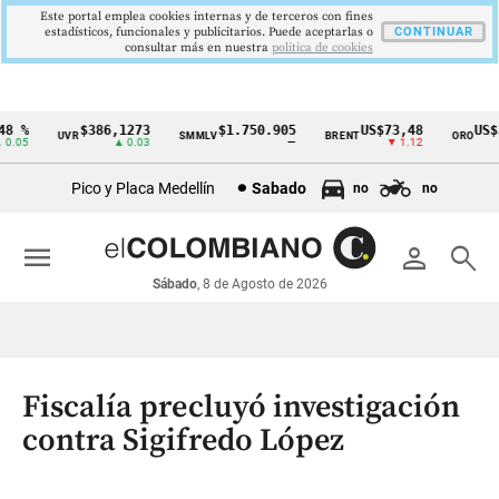
Este portal emplea cookies internas y de terceros con fines
estadísticos, funcionales y publicitarios. Puede aceptarlas o
CONTINUAR
consultar más en nuestra
politica de cookies
 %
$386,1273
$1.750.905
US$73,48
US$33
UVR
SMMLV
BRENT
ORO
Cintillo
.05
▲ 0.03
—
▼ 1.12
de
Pico y Placa Medellín
Sabado
no
no
indicadores
económicos
menu
person
search
Colombia
Sábado
, 8 de Agosto de 2026
Fiscalía precluyó investigación
contra Sigifredo López