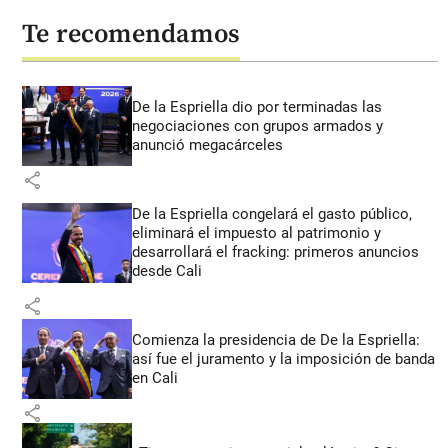
Te recomendamos
De la Espriella dio por terminadas las
negociaciones con grupos armados y
anunció megacárceles
share
De la Espriella congelará el gasto público,
eliminará el impuesto al patrimonio y
desarrollará el fracking: primeros anuncios
desde Cali
share
Comienza la presidencia de De la Espriella:
así fue el juramento y la imposición de banda
en Cali
share