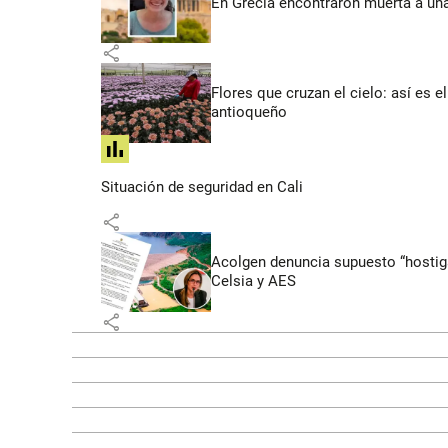
En Grecia encontraron muerta a un
share
Flores que cruzan el cielo: así es
antioqueño
share
Situación de seguridad en Cali
share
Acolgen denuncia supuesto “hostigam
Celsia y AES
share