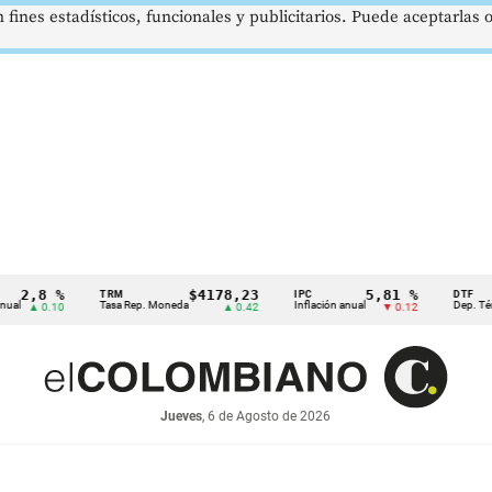
 fines estadísticos, funcionales y publicitarios. Puede aceptarlas
,8 %
$4178,23
5,81 %
TRM
IPC
DTF
Tasa Rep. Moneda
Inflación anual
Dep. Término F
 0.10
▲ 0.42
▼ 0.12
Jueves
, 6 de Agosto de 2026