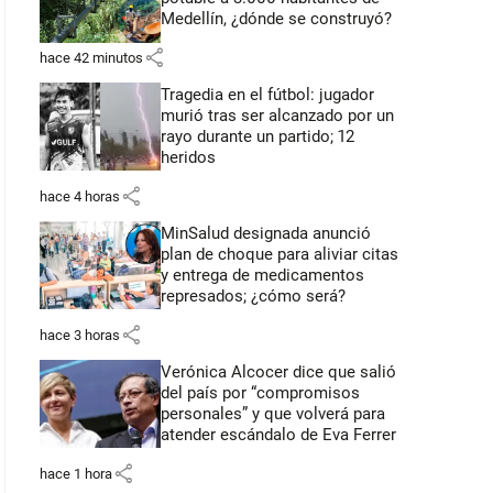
Medellín, ¿dónde se construyó?
share
hace 42 minutos
Tragedia en el fútbol: jugador
murió tras ser alcanzado por un
rayo durante un partido; 12
heridos
share
hace 4 horas
MinSalud designada anunció
plan de choque para aliviar citas
y entrega de medicamentos
represados; ¿cómo será?
share
hace 3 horas
Verónica Alcocer dice que salió
del país por “compromisos
personales” y que volverá para
atender escándalo de Eva Ferrer
share
hace 1 hora