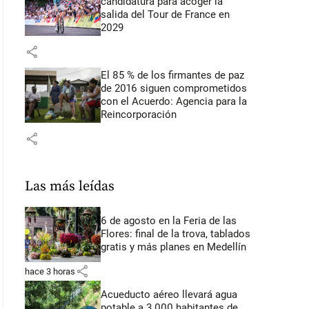
candidatura para acoger la
salida del Tour de France en
2029
share
El 85 % de los firmantes de paz
de 2016 siguen comprometidos
con el Acuerdo: Agencia para la
Reincorporación
share
Las más leídas
6 de agosto en la Feria de las
Flores: final de la trova, tablados
gratis y más planes en Medellín
share
hace 3 horas
Acueducto aéreo llevará agua
potable a 3.000 habitantes de