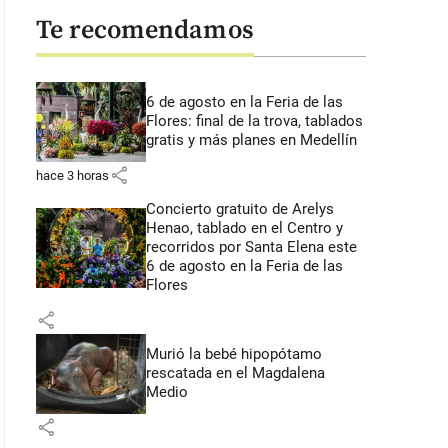
Te recomendamos
6 de agosto en la Feria de las
Flores: final de la trova, tablados
gratis y más planes en Medellín
share
hace 3 horas
Concierto gratuito de Arelys
Henao, tablado en el Centro y
recorridos por Santa Elena este
6 de agosto en la Feria de las
Flores
share
Murió la bebé hipopótamo
rescatada en el Magdalena
Medio
share