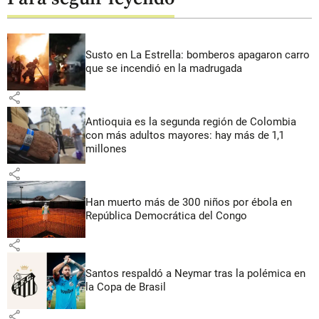
Susto en La Estrella: bomberos apagaron carro
que se incendió en la madrugada
share
Antioquia es la segunda región de Colombia
con más adultos mayores: hay más de 1,1
millones
share
Han muerto más de 300 niños por ébola en
República Democrática del Congo
share
Santos respaldó a Neymar tras la polémica en
la Copa de Brasil
share