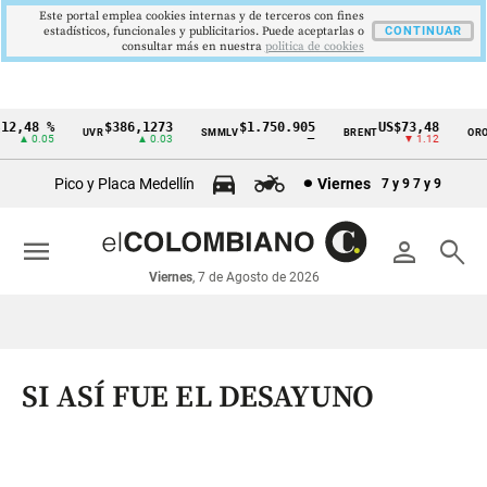
Este portal emplea cookies internas y de terceros con fines
estadísticos, funcionales y publicitarios. Puede aceptarlas o
CONTINUAR
consultar más en nuestra
politica de cookies
2,48 %
$386,1273
$1.750.905
US$73,48
U
UVR
SMMLV
BRENT
ORO
Cintillo
▲ 0.05
▲ 0.03
—
▼ 1.12
de
Pico y Placa Medellín
Viernes
7 y 9
7 y 9
indicadores
económicos
menu
person
search
Colombia
Viernes
, 7 de Agosto de 2026
SI ASÍ FUE EL DESAYUNO