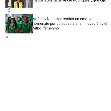
insubsistencia de Angie Rodríguez, ¿qué dijo?
share
Atlético Nacional recibió un emotivo
homenaje por su apuesta a la innovación y el
fútbol femenino
share