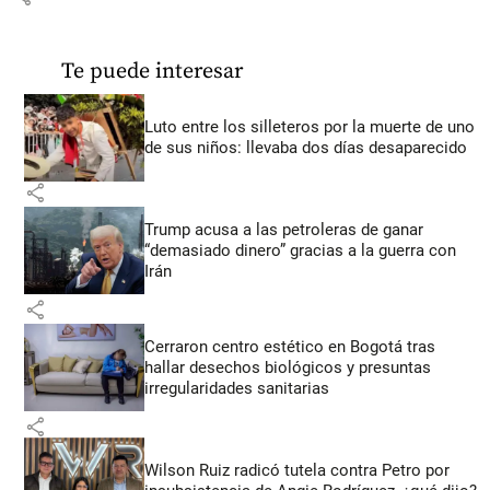
Te puede interesar
Luto entre los silleteros por la muerte de uno
de sus niños: llevaba dos días desaparecido
share
Trump acusa a las petroleras de ganar
“demasiado dinero” gracias a la guerra con
Irán
share
Cerraron centro estético en Bogotá tras
hallar desechos biológicos y presuntas
irregularidades sanitarias
share
Wilson Ruiz radicó tutela contra Petro por