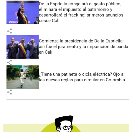
De la Espriella congelará el gasto público,
eliminará el impuesto al patrimonio y
desarrollará el fracking: primeros anuncios
desde Cali
share
Comienza la presidencia de De la Espriella:
así fue el juramento y la imposición de banda
en Cali
share
¿Tiene una patineta o cicla eléctrica? Ojo a
las nuevas reglas para circular en Colombia
share