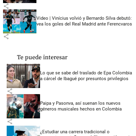
share
Video | Vinícius volvió y Bernardo Silva debutó:
vea los goles del Real Madrid ante Ferencvaros
share
Te puede interesar
Lo que se sabe del traslado de Epa Colombia
a cárcel de Ibagué por presuntos privilegios
share
Paipa y Pasonva, así suenan los nuevos
géneros musicales hechos en Colombia
share
¿Estudiar una carrera tradicional o