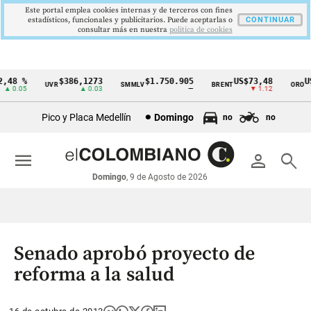
Este portal emplea cookies internas y de terceros con fines
estadísticos, funcionales y publicitarios. Puede aceptarlas o
CONTINUAR
consultar más en nuestra
politica de cookies
48 %
$386,1273
$1.750.905
US$73,48
US$
UVR
SMMLV
BRENT
ORO
Cintillo
0.05
▲ 0.03
—
▼ 1.12
de
Pico y Placa Medellín
Domingo
no
no
indicadores
económicos
menu
person
search
Colombia
Domingo
, 9 de Agosto de 2026
Senado aprobó proyecto de
reforma a la salud