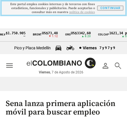
Este portal emplea cookies internas y de terceros con fines
estadísticos, funcionales y publicitarios. Puede aceptarlas o
CONTINUAR
consultar más en nuestra
politica de cookies
$1.750.905
US$73,48
US$3342,60
1621,34 pt
V
BRENT
ORO
COLCAP
Cintillo
—
▼ 1.12
▲ 8.20
▲ 0.6
de
Pico y Placa Medellín
Viernes
7 y 9
7 y 9
indicadores
económicos
menu
person
search
Colombia
Viernes
, 7 de Agosto de 2026
Sena lanza primera aplicación
móvil para buscar empleo