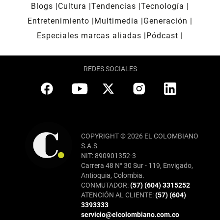
Blogs
Cultura
Tendencias
Tecnología
Entretenimiento
Multimedia
Generación
Especiales marcas aliadas
Pódcast
REDES SOCIALES
COPYRIGHT © 2026 EL COLOMBIANO
S.A.S
NIT: 890901352-3
Carrera 48 N° 30 Sur - 119, Envigado,
Antioquia, Colombia.
CONMUTADOR:
(57) (604) 3315252
ATENCIÓN AL CLIENTE:
(57) (604)
3393333
servicio@elcolombiano.com.co