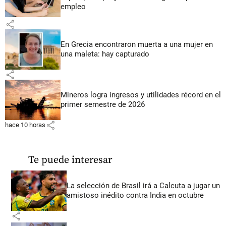
empleo
share
En Grecia encontraron muerta a una mujer en
una maleta: hay capturado
share
Mineros logra ingresos y utilidades récord en el
primer semestre de 2026
share
hace 10 horas
Te puede interesar
La selección de Brasil irá a Calcuta a jugar un
amistoso inédito contra India en octubre
share