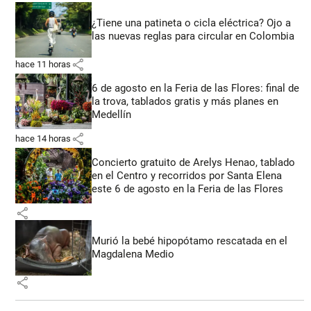
¿Tiene una patineta o cicla eléctrica? Ojo a
las nuevas reglas para circular en Colombia
share
hace 11 horas
6 de agosto en la Feria de las Flores: final de
la trova, tablados gratis y más planes en
Medellín
share
hace 14 horas
Concierto gratuito de Arelys Henao, tablado
en el Centro y recorridos por Santa Elena
este 6 de agosto en la Feria de las Flores
share
Murió la bebé hipopótamo rescatada en el
Magdalena Medio
share