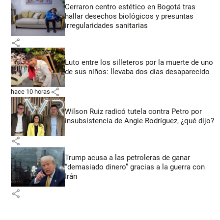
Cerraron centro estético en Bogotá tras
hallar desechos biológicos y presuntas
irregularidades sanitarias
share
Luto entre los silleteros por la muerte de uno
de sus niños: llevaba dos días desaparecido
share
hace 10 horas
Wilson Ruiz radicó tutela contra Petro por
insubsistencia de Angie Rodríguez, ¿qué dijo?
share
Trump acusa a las petroleras de ganar
“demasiado dinero” gracias a la guerra con
Irán
share