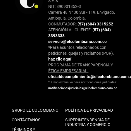
S.A.S
NIT: 890901352-3
Carrera 48 N° 30 Sur - 119, Envigado,
Antioquia, Colombia.
CONMUTADOR:
(57) (604) 3315252
ATENCIÓN AL CLIENTE:
(57) (604)
3393333
servicio@elcolombiano.com.co
*Para asuntos relacionados con
peticiones, quejas y reclamos (PQR),
haz clic aquí
PROGRAMA DE TRANSPARENCIA Y
ÉTICA EMPRESARIAL:
oficialdecumplimiento@elcolombiano.com.
*Buzón exclusivo para notificaciones judiciales:
notificacionesjudiciales@elcolombiano.com.co
GRUPO EL COLOMBIANO
POLÍTICA DE PRIVACIDAD
CONTÁCTANOS
SUPERINTENDENCIA DE
INDUSTRIA Y COMERCIO
TÉRMINOS Y