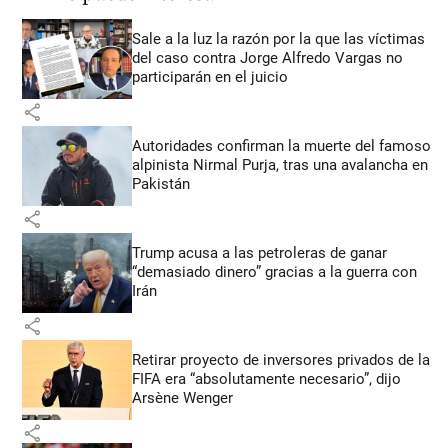
Sale a la luz la razón por la que las víctimas
del caso contra Jorge Alfredo Vargas no
participarán en el juicio
share
Autoridades confirman la muerte del famoso
alpinista Nirmal Purja, tras una avalancha en
Pakistán
share
Trump acusa a las petroleras de ganar
“demasiado dinero” gracias a la guerra con
Irán
share
Retirar proyecto de inversores privados de la
FIFA era “absolutamente necesario”, dijo
Arsène Wenger
share