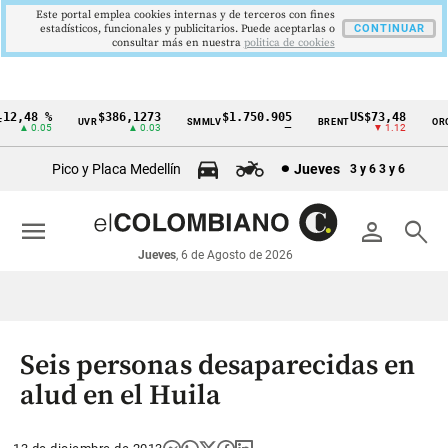
Este portal emplea cookies internas y de terceros con fines
estadísticos, funcionales y publicitarios. Puede aceptarlas o
CONTINUAR
consultar más en nuestra
politica de cookies
2,48 %
$386,1273
$1.750.905
US$73,48
U
UVR
SMMLV
BRENT
ORO
Cintillo
▲ 0.05
▲ 0.03
—
▼ 1.12
de
Pico y Placa Medellín
Jueves
3 y 6
3 y 6
indicadores
económicos
menu
person
search
Colombia
Jueves
, 6 de Agosto de 2026
Seis personas desaparecidas en
alud en el Huila