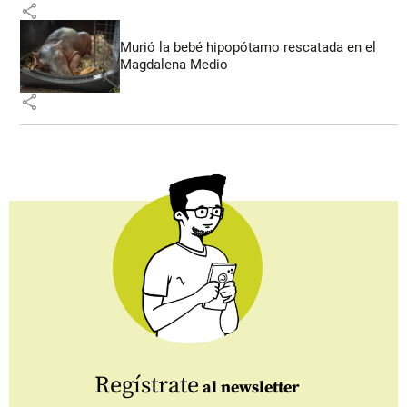
share
Murió la bebé hipopótamo rescatada en el
Magdalena Medio
share
Regístrate
al newsletter