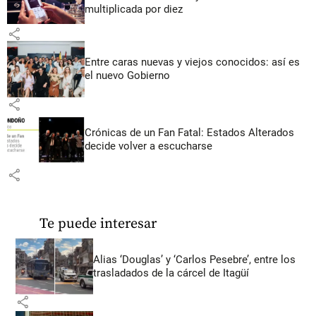
multiplicada por diez
share
Entre caras nuevas y viejos conocidos: así es
el nuevo Gobierno
share
Crónicas de un Fan Fatal: Estados Alterados
decide volver a escucharse
share
Te puede interesar
Alias ‘Douglas’ y ‘Carlos Pesebre’, entre los
trasladados de la cárcel de Itagüí
share