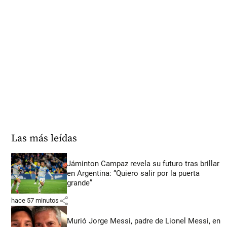
Las más leídas
Jáminton Campaz revela su futuro tras brillar
en Argentina: “Quiero salir por la puerta
grande”
share
hace 57 minutos
Murió Jorge Messi, padre de Lionel Messi, en