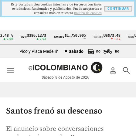
Este portal emplea cookies internas y de terceros con fines
estadísticos, funcionales y publicitarios. Puede aceptarlas o
CONTINUAR
consultar más en nuestra
politica de cookies
48 %
$386,1273
$1.750.905
US$73,48
US$
UVR
SMMLV
BRENT
ORO
Cintillo
 0.05
▲ 0.03
—
▼ 1.12
de
Pico y Placa Medellín
Sabado
no
no
indicadores
económicos
menu
person
search
Colombia
Sábado
, 8 de Agosto de 2026
Santos frenó su descenso
El anuncio sobre conversaciones