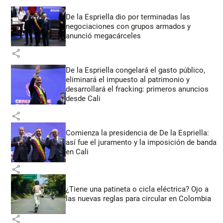
De la Espriella dio por terminadas las
negociaciones con grupos armados y
anunció megacárceles
share
De la Espriella congelará el gasto público,
eliminará el impuesto al patrimonio y
desarrollará el fracking: primeros anuncios
desde Cali
share
Comienza la presidencia de De la Espriella:
así fue el juramento y la imposición de banda
en Cali
share
¿Tiene una patineta o cicla eléctrica? Ojo a
las nuevas reglas para circular en Colombia
share