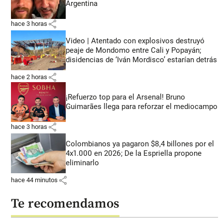
Argentina
share
hace 3 horas
Video | Atentado con explosivos destruyó
peaje de Mondomo entre Cali y Popayán;
disidencias de ‘Iván Mordisco’ estarían detrás
share
hace 2 horas
¡Refuerzo top para el Arsenal! Bruno
Guimarães llega para reforzar el mediocampo
share
hace 3 horas
Colombianos ya pagaron $8,4 billones por el
4x1.000 en 2026; De la Espriella propone
eliminarlo
share
hace 44 minutos
Te recomendamos