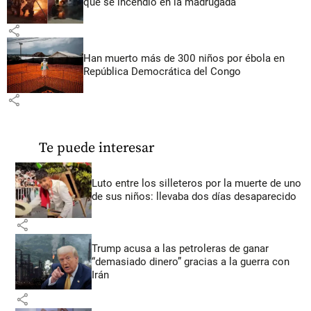
que se incendió en la madrugada
share
Han muerto más de 300 niños por ébola en
República Democrática del Congo
share
Te puede interesar
Luto entre los silleteros por la muerte de uno
de sus niños: llevaba dos días desaparecido
share
Trump acusa a las petroleras de ganar
“demasiado dinero” gracias a la guerra con
Irán
share