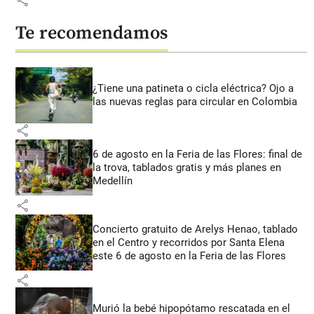
Te recomendamos
¿Tiene una patineta o cicla eléctrica? Ojo a
las nuevas reglas para circular en Colombia
share
6 de agosto en la Feria de las Flores: final de
la trova, tablados gratis y más planes en
Medellín
share
Concierto gratuito de Arelys Henao, tablado
en el Centro y recorridos por Santa Elena
este 6 de agosto en la Feria de las Flores
share
Murió la bebé hipopótamo rescatada en el