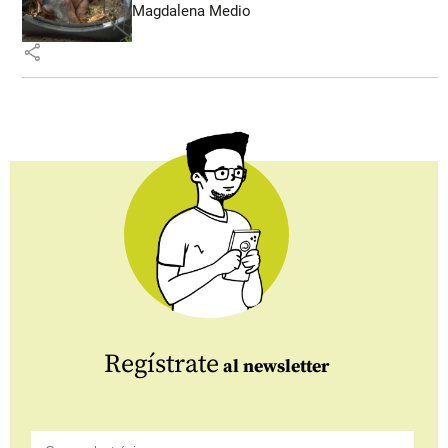
Magdalena Medio
share
Regístrate
al newsletter