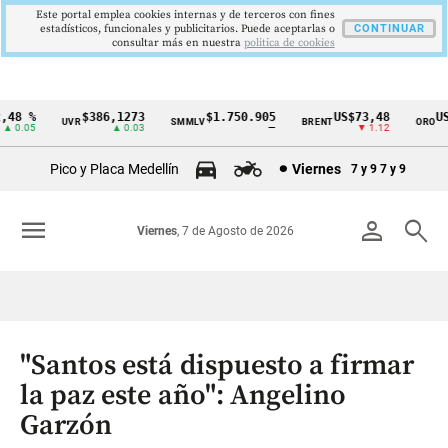
Este portal emplea cookies internas y de terceros con fines
estadísticos, funcionales y publicitarios. Puede aceptarlas o
CONTINUAR
consultar más en nuestra
politica de cookies
8 %
$386,1273
$1.750.905
US$73,48
US$3
UVR
SMMLV
BRENT
ORO
Cintillo
0.05
▲ 0.03
—
▼ 1.12
de
Pico y Placa Medellín
Viernes
7 y 9
7 y 9
indicadores
económicos
menu
person
search
Viernes
, 7 de Agosto de 2026
Colombia
"Santos está dispuesto a firmar
la paz este año": Angelino
Garzón