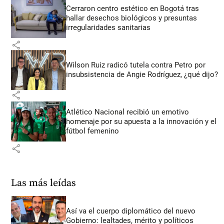
Cerraron centro estético en Bogotá tras
hallar desechos biológicos y presuntas
irregularidades sanitarias
share
Wilson Ruiz radicó tutela contra Petro por
insubsistencia de Angie Rodríguez, ¿qué dijo?
share
Atlético Nacional recibió un emotivo
homenaje por su apuesta a la innovación y el
fútbol femenino
share
Las más leídas
Así va el cuerpo diplomático del nuevo
Gobierno: lealtades, mérito y políticos