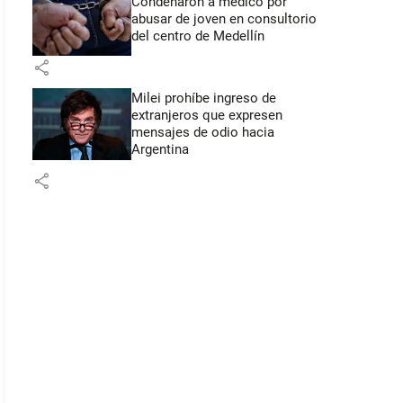
Condenaron a médico por
abusar de joven en consultorio
del centro de Medellín
share
Milei prohíbe ingreso de
extranjeros que expresen
mensajes de odio hacia
Argentina
share