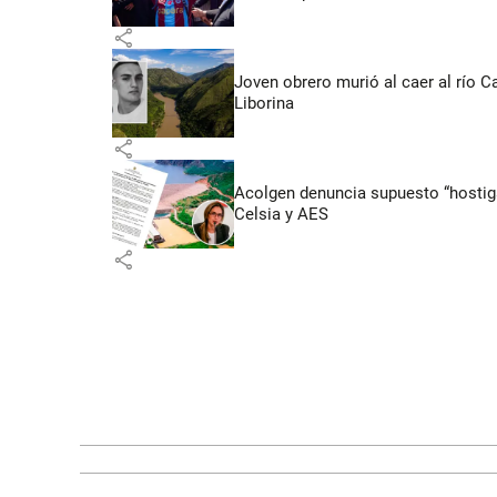
share
Joven obrero murió al caer al río C
Liborina
share
Acolgen denuncia supuesto “hostigam
Celsia y AES
share