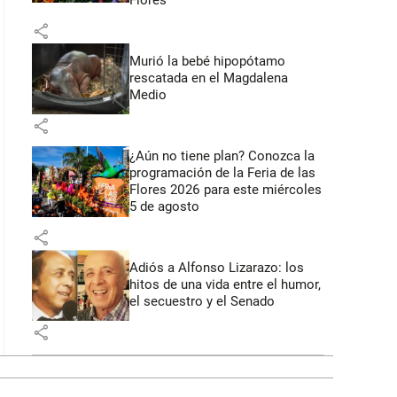
Flores
share
Murió la bebé hipopótamo
rescatada en el Magdalena
Medio
share
¿Aún no tiene plan? Conozca la
programación de la Feria de las
Flores 2026 para este miércoles
5 de agosto
share
Adiós a Alfonso Lizarazo: los
hitos de una vida entre el humor,
el secuestro y el Senado
share