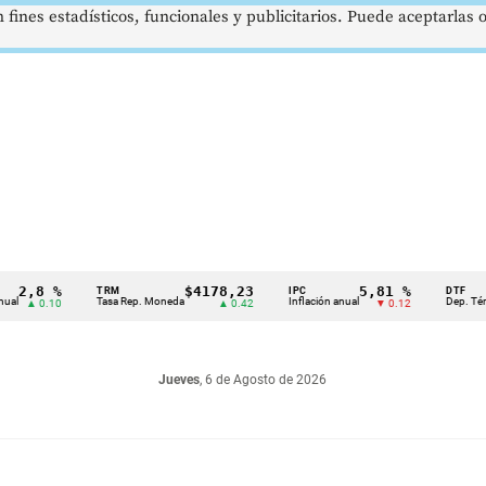
 fines estadísticos, funcionales y publicitarios. Puede aceptarlas
,8 %
$4178,23
5,81 %
TRM
IPC
DTF
Tasa Rep. Moneda
Inflación anual
Dep. Término F
 0.10
▲ 0.42
▼ 0.12
Jueves
, 6 de Agosto de 2026