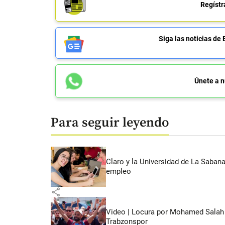
Regístr
Siga las noticias 
Únete a n
Para seguir leyendo
Claro y la Universidad de La Saban
empleo
share
Video | Locura por Mohamed Salah e
Trabzonspor