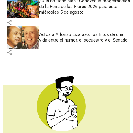
¿Aún no tiene plan? Conozca la programación
de la Feria de las Flores 2026 para este
miércoles 5 de agosto
share
Adiós a Alfonso Lizarazo: los hitos de una
vida entre el humor, el secuestro y el Senado
share