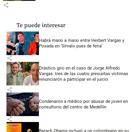
share
Te puede interesar
Habrá mano a mano entre Herbert Vargas y
Posada en ‘Sírvalo pues de feria’
share
Drástico giro en el caso de Jorge Alfredo
Vargas: tres de las cuatro presuntas víctimas
renunciaron a participar en el juicio
share
Condenaron a médico por abusar de joven en
consultorio del centro de Medellín
share
Barack Obama incluyó a un colombiano en su