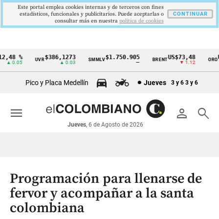
Este portal emplea cookies internas y de terceros con fines
estadísticos, funcionales y publicitarios. Puede aceptarlas o
CONTINUAR
consultar más en nuestra
politica de cookies
,48 %
$386,1273
$1.750.905
US$73,48
US
UVR
SMMLV
BRENT
ORO
Cintillo
▲ 0.05
▲ 0.03
—
▼ 1.12
de
Pico y Placa Medellín
Jueves
3 y 6
3 y 6
indicadores
económicos
menu
person
search
Colombia
Jueves
, 6 de Agosto de 2026
Programación para llenarse de
fervor y acompañar a la santa
colombiana