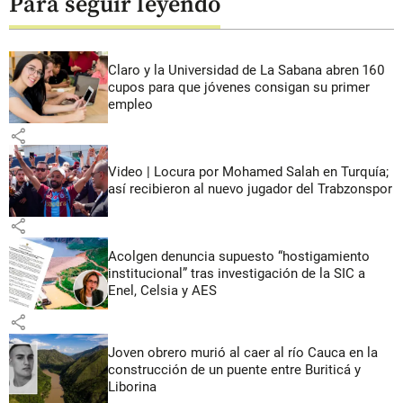
Para seguir leyendo
Claro y la Universidad de La Sabana abren 160
cupos para que jóvenes consigan su primer
empleo
share
Video | Locura por Mohamed Salah en Turquía;
así recibieron al nuevo jugador del Trabzonspor
share
Acolgen denuncia supuesto “hostigamiento
institucional” tras investigación de la SIC a
Enel, Celsia y AES
share
Joven obrero murió al caer al río Cauca en la
construcción de un puente entre Buriticá y
Liborina