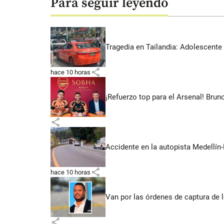
Para seguir leyendo
Tragedia en Tailandia: Adolescente 
share
hace 10 horas
¡Refuerzo top para el Arsenal! Bru
share
Accidente en la autopista Medellín-
share
hace 10 horas
Van por las órdenes de captura de 
share