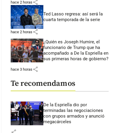
share
hace 2 horas
Ted Lasso regresa: así será la
cuarta temporada de la serie
share
hace 2 horas
¿Quién es Joseph Humire, el
funcionario de Trump que ha
acompañado a De la Espriella en
sus primeras horas de gobierno?
share
hace 3 horas
Te recomendamos
De la Espriella dio por
terminadas las negociaciones
con grupos armados y anunció
megacárceles
share