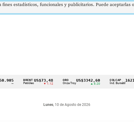
 fines estadísticos, funcionales y publicitarios. Puede aceptarlas
05
US$73,48
US$3342,60
1621,34
BRENT
ORO
COLCAP
Petróleo
Onza Troy
Índ. Bursátil
—
▼ 1.12
▲ 8.20
▲
Lunes
, 10 de Agosto de 2026