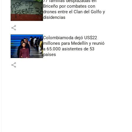
77 familias desplazadas en
Briceño por combates con
drones entre el Clan del Golfo y
disidencias
share
Colombiamoda dejó US$22
millones para Medellín y reunió
a 65.000 asistentes de 53
países
share