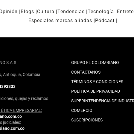
Opinión
Blogs
Cultura
Tendencias
Tecnología
Entret
Especiales marcas aliadas
Pódcast
NO S.A.S
GRUPO EL COLOMBIANO
CONTÁCTANOS
o, Antioquia, Colombia.
2
TÉRMINOS Y CONDICIONES
 3393333
POLÍTICA DE PRIVACIDAD
iciones, quejas y reclamos
SUPERINTENDENCIA DE INDUSTR
ÉTICA EMPRESARIAL:
COMERCIO
iano.com.co
SUSCRIPCIONES
 judiciales:
biano.com.co