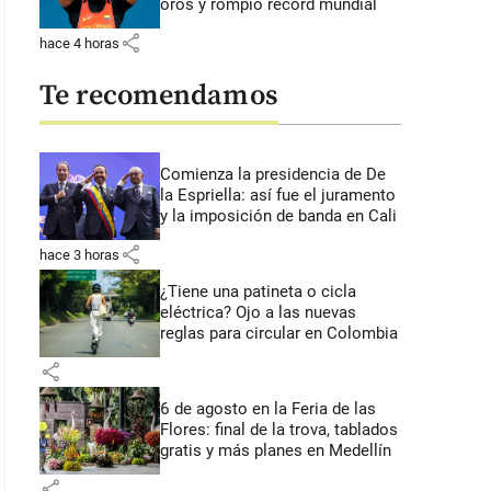
oros y rompió récord mundial
share
hace 4 horas
Te recomendamos
Comienza la presidencia de De
la Espriella: así fue el juramento
y la imposición de banda en Cali
share
hace 3 horas
¿Tiene una patineta o cicla
eléctrica? Ojo a las nuevas
reglas para circular en Colombia
share
6 de agosto en la Feria de las
Flores: final de la trova, tablados
gratis y más planes en Medellín
share