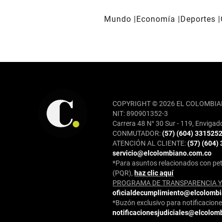
Mundo
Economía
Deportes
REDES SOCIALES
COPYRIGHT © 2026 EL COLOMBIA
NIT: 890901352-3
Carrera 48 N° 30 Sur - 119, Envigad
CONMUTADOR:
(57) (604) 331525
ATENCIÓN AL CLIENTE:
(57) (604)
servicio@elcolombiano.com.co
*Para asuntos relacionados con pet
(PQR),
haz clic aquí
PROGRAMA DE TRANSPARENCIA Y 
oficialdecumplimiento@elcolomb
*Buzón exclusivo para notificaciones
notificacionesjudiciales@elcolom