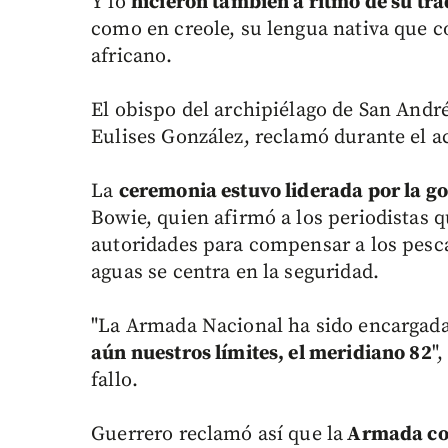
Y lo
hicieron también a ritmo de su tr
como en creole, su lengua nativa que c
africano.
El obispo del archipiélago de San Andr
Eulises González, reclamó durante el ac
La
ceremonia estuvo liderada por la g
Bowie, quien afirmó a los periodistas 
autoridades para compensar a los pesc
aguas se centra en la seguridad.
"La Armada Nacional ha sido encargada 
aún nuestros límites, el meridiano 82
"
fallo.
Guerrero reclamó así que la
Armada col