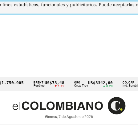
 fines estadísticos, funcionales y publicitarios. Puede aceptarlas
750.905
US$73,48
US$3342,60
162
BRENT
ORO
COLCAP
Petróleo
Onza Troy
Índ. Bursátil
—
▼ 1.12
▲ 8.20
Viernes
, 7 de Agosto de 2026