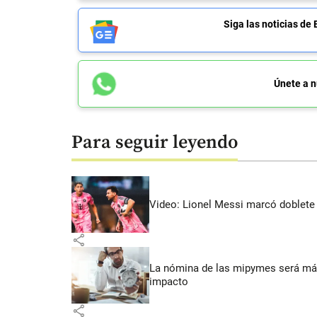
Siga las noticias 
Únete a n
Para seguir leyendo
Video: Lionel Messi marcó doblete 
share
La nómina de las mipymes será más
impacto
share