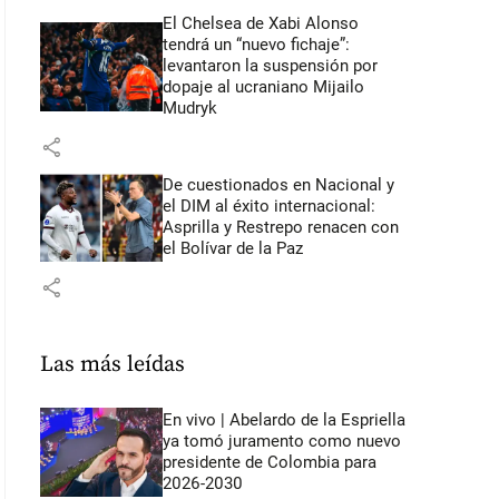
El Chelsea de Xabi Alonso
tendrá un “nuevo fichaje”:
levantaron la suspensión por
dopaje al ucraniano Mijailo
Mudryk
share
De cuestionados en Nacional y
el DIM al éxito internacional:
Asprilla y Restrepo renacen con
el Bolívar de la Paz
share
Las más leídas
En vivo | Abelardo de la Espriella
ya tomó juramento como nuevo
presidente de Colombia para
2026-2030