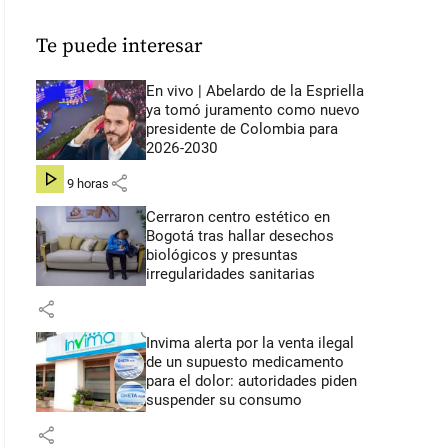
Te puede interesar
En vivo | Abelardo de la Espriella
ya tomó juramento como nuevo
presidente de Colombia para
2026-2030
share
hace 9 horas
Cerraron centro estético en
Bogotá tras hallar desechos
biológicos y presuntas
irregularidades sanitarias
share
Invima alerta por la venta ilegal
de un supuesto medicamento
para el dolor: autoridades piden
suspender su consumo
share