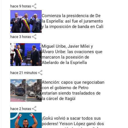
share
hace 9 horas
Comienza la presidencia de De
la Espriella: así fue el juramento
y la imposición de banda en Cali
share
hace 3 horas
Miguel Uribe, Javier Milei y
Álvaro Uribe: las ovaciones que
marcaron la posesión de
Abelardo de la Espriella
share
hace 21 minutos
Atención: capos que negociaban
con el gobierno de Petro
estarían siendo trasladados de
la cárcel de Itagüí
share
hace 2 horas
¡Gokú volvió a sacar todos sus
poderes! Yeison López ganó dos