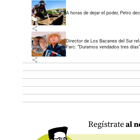
A horas de dejar el poder, Petro dec
share
Director de Los Bacanes del Sur re
Farc: “Duramos vendados tres días
share
Regístrate
al n