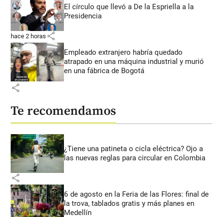
El círculo que llevó a De la Espriella a la
Presidencia
share
hace 2 horas
Empleado extranjero habría quedado
atrapado en una máquina industrial y murió
en una fábrica de Bogotá
share
Te recomendamos
¿Tiene una patineta o cicla eléctrica? Ojo a
las nuevas reglas para circular en Colombia
share
6 de agosto en la Feria de las Flores: final de
la trova, tablados gratis y más planes en
Medellín