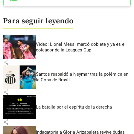
Para seguir leyendo
Video: Lionel Messi marcó doblete y ya es el
goleador de la Leagues Cup
share
Santos respaldó a Neymar tras la polémica en
la Copa de Brasil
share
La batalla por el espíritu de la derecha
share
Indagatoria a Gloria Arizabaleta revive dudas