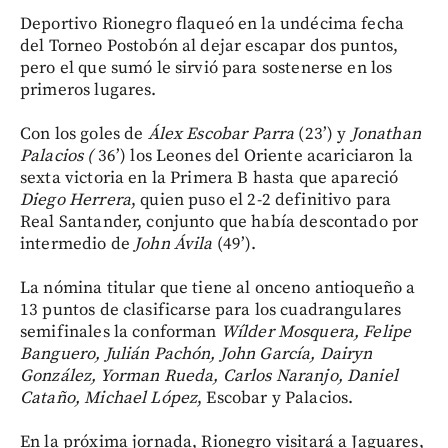
Deportivo Rionegro flaqueó en la undécima fecha
del Torneo Postobón al dejar escapar dos puntos,
pero el que sumó le sirvió para sostenerse en los
primeros lugares.
Con los goles de
Álex Escobar Parra
(23’) y
Jonathan
Palacios (
36’) los Leones del Oriente acariciaron la
sexta victoria en la Primera B hasta que apareció
Diego Herrera
, quien puso el 2-2 definitivo para
Real Santander, conjunto que había descontado por
intermedio de
John Ávila
(49’).
La nómina titular que tiene al onceno antioqueño a
13 puntos de clasificarse para los cuadrangulares
semifinales la conforman
Wílder Mosquera, Felipe
Banguero, Julián Pachón, John García, Dairyn
González, Yorman Rueda, Carlos Naranjo, Daniel
Cataño, Michael López
, Escobar y Palacios.
En la próxima jornada, Rionegro visitará a Jaguares,