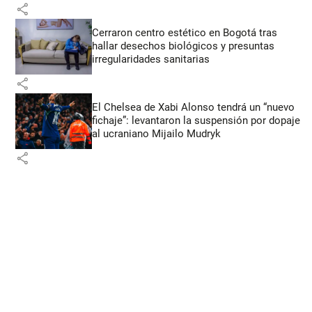
share
Cerraron centro estético en Bogotá tras
hallar desechos biológicos y presuntas
irregularidades sanitarias
share
El Chelsea de Xabi Alonso tendrá un “nuevo
fichaje”: levantaron la suspensión por dopaje
al ucraniano Mijailo Mudryk
share