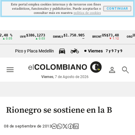
Este portal emplea cookies internas y de terceros con fines
estadísticos, funcionales y publicitarios. Puede aceptarlas o
CONTINUAR
consultar más en nuestra
politica de cookies
,48 %
$386,1273
$1.750.905
US$73,48
US
UVR
SMMLV
BRENT
ORO
Cintillo
▲ 0.05
▲ 0.03
—
▼ 1.12
de
Pico y Placa Medellín
Viernes
7 y 9
7 y 9
indicadores
económicos
menu
person
search
Colombia
Viernes
, 7 de Agosto de 2026
Rionegro se sostiene en la B
08 de septiembre de 2013