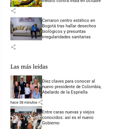
inédito contra India en octubre
share
Cerraron centro estético en
Bogotá tras hallar desechos
biológicos y presuntas
irregularidades sanitarias
share
Las más leídas
Diez claves para conocer al
nuevo presidente de Colombia,
Abelardo de la Espriella
share
hace 38 minutos
Entre caras nuevas y viejos
conocidos: así es el nuevo
Gobierno