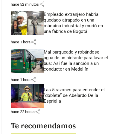
share
hace 52 minutos
Empleado extranjero habría
quedado atrapado en una
máquina industrial y murió en
una fábrica de Bogotá
share
hace 1 hora
Mal parqueado y robándose
agua de un hidrante para lavar el
bus: Así fue la sanción a un
conductor en Medellín
share
hace 1 hora
Las 5 razones para entender el
“doblete” de Abelardo De la
Espriella
share
hace 22 horas
Te recomendamos