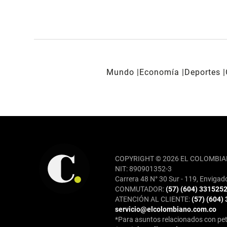
Mundo
Economía
Deportes
REDES SOCIALES
COPYRIGHT © 2026 EL COLOMBIA
NIT: 890901352-3
Carrera 48 N° 30 Sur - 119, Envigad
CONMUTADOR:
(57) (604) 331525
ATENCIÓN AL CLIENTE:
(57) (604)
servicio@elcolombiano.com.co
*Para asuntos relacionados con pet