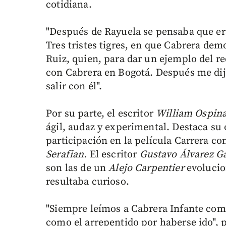
cotidiana.
"Después de Rayuela se pensaba que era 
Tres tristes tigres, en que Cabrera dem
Ruiz, quien, para dar un ejemplo del r
con Cabrera en Bogotá. Después me dije
salir con él".
Por su parte, el escritor
William Ospin
ágil, audaz y experimental. Destaca su
participación en la película Carrera con
Serafian.
El escritor
Gustavo Álvarez G
son las de un
Alejo Carpentier
evoluci
resultaba curioso.
"Siempre leímos a Cabrera Infante com
como el arrepentido por haberse ido", 