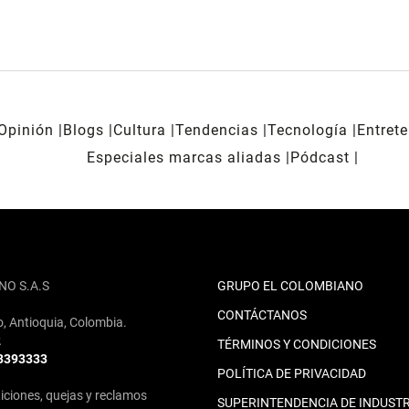
Opinión
Blogs
Cultura
Tendencias
Tecnología
Entret
Especiales marcas aliadas
Pódcast
NO S.A.S
GRUPO EL COLOMBIANO
CONTÁCTANOS
o, Antioquia, Colombia.
2
TÉRMINOS Y CONDICIONES
 3393333
POLÍTICA DE PRIVACIDAD
iciones, quejas y reclamos
SUPERINTENDENCIA DE INDUSTR