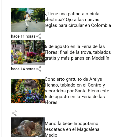
¿Tiene una patineta o cicla
eléctrica? Ojo a las nuevas
reglas para circular en Colombia
share
hace 11 horas
6 de agosto en la Feria de las
Flores: final de la trova, tablados
gratis y más planes en Medellín
share
hace 14 horas
Concierto gratuito de Arelys
Henao, tablado en el Centro y
recorridos por Santa Elena este
6 de agosto en la Feria de las
Flores
share
Murió la bebé hipopótamo
rescatada en el Magdalena
Medio