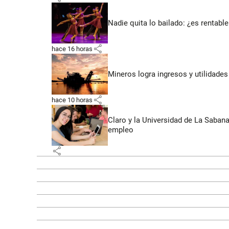
Nadie quita lo bailado: ¿es rentable
share
hace 16 horas
Mineros logra ingresos y utilidade
share
hace 10 horas
Claro y la Universidad de La Saban
empleo
share