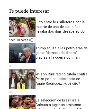
Te puede interesar
Luto entre los silleteros por la
muerte de uno de sus niños:
llevaba dos días desaparecido
share
hace 10 horas
Trump acusa a las petroleras de
ganar “demasiado dinero”
gracias a la guerra con Irán
share
Wilson Ruiz radicó tutela contra
Petro por insubsistencia de
Angie Rodríguez, ¿qué dijo?
share
La selección de Brasil irá a
Calcuta a jugar un amistoso