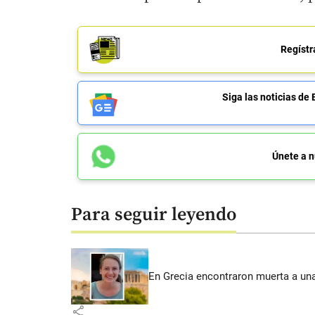
Regístr
Siga las noticias 
Únete a n
Para seguir leyendo
En Grecia encontraron muerta a un
share