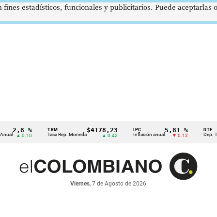
 fines estadísticos, funcionales y publicitarios. Puede aceptarlas
2,8 %
$4178,23
5,81 %
TRM
IPC
DTF
Tasa Rep. Moneda
Inflación anual
Dep. Término
▲ 0.10
▲ 0.42
▼ 0.12
Viernes
, 7 de Agosto de 2026