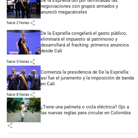
De la Espriella dio por terminadas las
negociaciones con grupos armados y
anunció megacárceles
share
hace 2 horas
De la Espriella congelará el gasto público,
eliminará el impuesto al patrimonio y
desarrollará el fracking: primeros anuncios
desde Cali
share
hace 3 horas
Comienza la presidencia de De la Espriella:
así fue el juramento y la imposición de banda
en Cali
share
hace 8 horas
¿Tiene una patineta o cicla eléctrica? Ojo a
las nuevas reglas para circular en Colombia
share