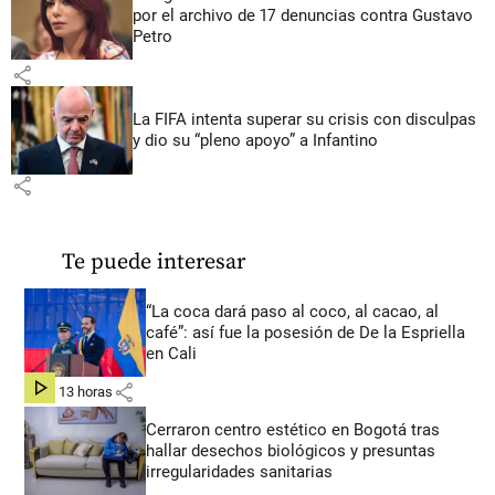
por el archivo de 17 denuncias contra Gustavo
Petro
share
La FIFA intenta superar su crisis con disculpas
y dio su “pleno apoyo” a Infantino
share
Te puede interesar
“La coca dará paso al coco, al cacao, al
café”: así fue la posesión de De la Espriella
en Cali
share
hace 13 horas
Cerraron centro estético en Bogotá tras
hallar desechos biológicos y presuntas
irregularidades sanitarias