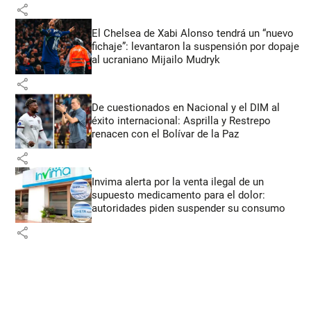
share
El Chelsea de Xabi Alonso tendrá un “nuevo
fichaje”: levantaron la suspensión por dopaje
al ucraniano Mijailo Mudryk
share
De cuestionados en Nacional y el DIM al
éxito internacional: Asprilla y Restrepo
renacen con el Bolívar de la Paz
share
Invima alerta por la venta ilegal de un
supuesto medicamento para el dolor:
autoridades piden suspender su consumo
share