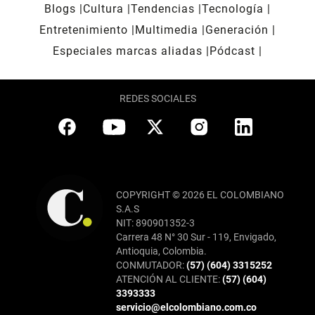
Blogs
Cultura
Tendencias
Tecnología
Entretenimiento
Multimedia
Generación
Especiales marcas aliadas
Pódcast
REDES SOCIALES
COPYRIGHT © 2026 EL COLOMBIANO
S.A.S
NIT: 890901352-3
Carrera 48 N° 30 Sur - 119, Envigado,
Antioquia, Colombia.
CONMUTADOR:
(57) (604) 3315252
ATENCIÓN AL CLIENTE:
(57) (604)
3393333
servicio@elcolombiano.com.co