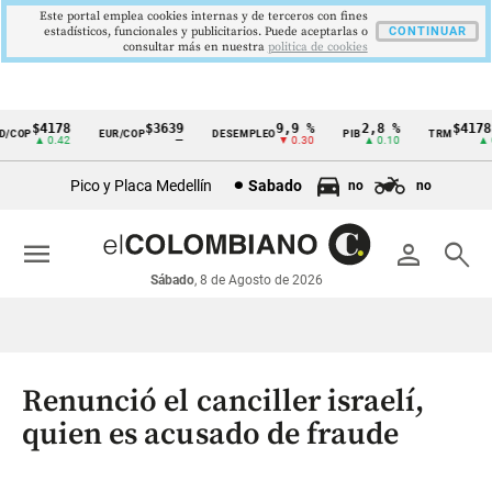
Este portal emplea cookies internas y de terceros con fines
estadísticos, funcionales y publicitarios. Puede aceptarlas o
CONTINUAR
consultar más en nuestra
politica de cookies
$4178
$3639
9,9 %
2,8 %
$4178,
COP
EUR/COP
DESEMPLEO
PIB
TRM
Cintillo
▲ 0.42
—
▼ 0.30
▲ 0.10
▲ 0.
de
Pico y Placa Medellín
Sabado
no
no
indicadores
económicos
menu
person
search
Colombia
Sábado
, 8 de Agosto de 2026
Renunció el canciller israelí,
quien es acusado de fraude