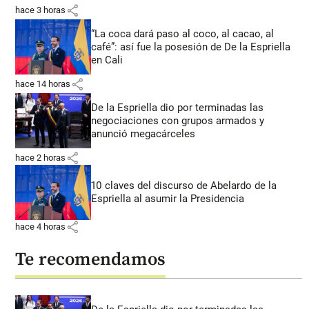
share
hace 3 horas
“La coca dará paso al coco, al cacao, al
café”: así fue la posesión de De la Espriella
en Cali
share
hace 14 horas
De la Espriella dio por terminadas las
negociaciones con grupos armados y
anunció megacárceles
share
hace 2 horas
10 claves del discurso de Abelardo de la
Espriella al asumir la Presidencia
share
hace 4 horas
Te recomendamos