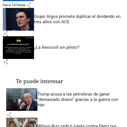
share
hace 14 horas
Grupo Argos promete duplicar el dividendo en
tres años con ACE
share
¿La Aerocivil sin piloto?
share
Te puede interesar
Trump acusa a las petroleras de ganar
“demasiado dinero” gracias a la guerra con
Irán
share
Wilson Ruiz radicó tutela contra Petro por