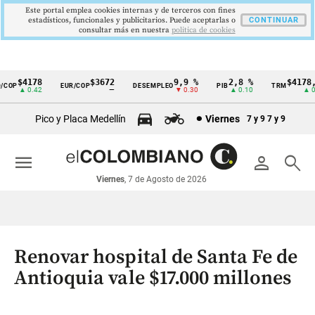
Este portal emplea cookies internas y de terceros con fines
estadísticos, funcionales y publicitarios. Puede aceptarlas o
CONTINUAR
consultar más en nuestra
politica de cookies
$4178
$3672
9,9 %
2,8 %
$4178,2
OP
EUR/COP
DESEMPLEO
PIB
TRM
Cintillo
▲ 0.42
—
▼ 0.30
▲ 0.10
▲ 0.4
de
Pico y Placa Medellín
Viernes
7 y 9
7 y 9
indicadores
económicos
menu
person
search
Colombia
Viernes
, 7 de Agosto de 2026
Renovar hospital de Santa Fe de
Antioquia vale $17.000 millones