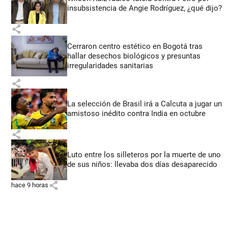
insubsistencia de Angie Rodríguez, ¿qué dijo?
share
Cerraron centro estético en Bogotá tras
hallar desechos biológicos y presuntas
irregularidades sanitarias
share
La selección de Brasil irá a Calcuta a jugar un
amistoso inédito contra India en octubre
share
Luto entre los silleteros por la muerte de uno
de sus niños: llevaba dos días desaparecido
share
hace 9 horas