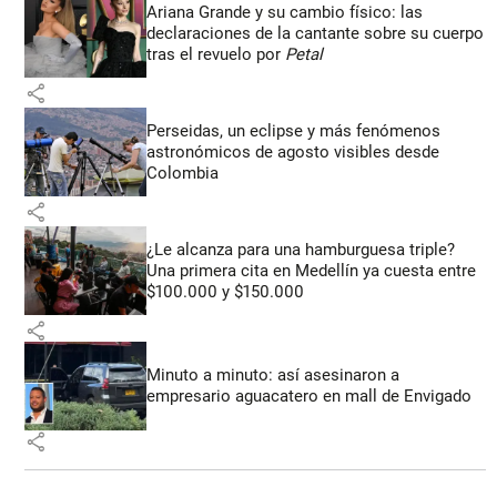
Ariana Grande y su cambio físico: las
declaraciones de la cantante sobre su cuerpo
tras el revuelo por
Petal
share
Perseidas, un eclipse y más fenómenos
astronómicos de agosto visibles desde
Colombia
share
¿Le alcanza para una hamburguesa triple?
Una primera cita en Medellín ya cuesta entre
$100.000 y $150.000
share
Minuto a minuto: así asesinaron a
empresario aguacatero en mall de Envigado
share